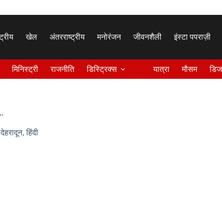
्ट्रीय
खेल
अंतरराष्ट्रीय
मनोरंजन
जीवनशैली
इंस्टा पपराज़ी
मिनिस्ट्री
राजनीति
डिस्ट्रिक्स
यात्रा
मौसम
डिज
..
,
देहरादून
,
हिंदी