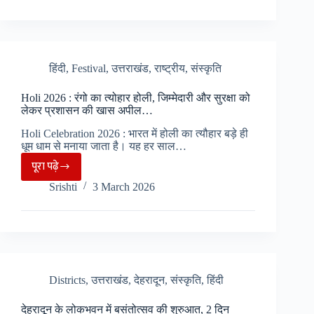
का
आगाज,
चार
दिन
हिंदी
,
Festival
,
उत्तराखंड
,
राष्ट्रीय
,
संस्कृति
तक
Holi 2026 : रंगो का त्योहार होली, जिम्मेदारी और सुरक्षा को
एडवेंचर
लेकर प्रशासन की खास अपील…
और
Holi Celebration 2026 : भारत में होली का त्यौहार बड़े ही
संस्कृति
धूम धाम से मनाया जाता है। यह हर साल…
का
पूरा पढ़े
रंग…
Holi
Srishti
3 March 2026
2026
:
रंगो
का
त्योहार
होली,
Districts
,
उत्तराखंड
,
देहरादून
,
संस्कृति
,
हिंदी
जिम्मेदारी
देहरादून के लोकभवन में बसंतोत्सव की शुरुआत, 2 दिन