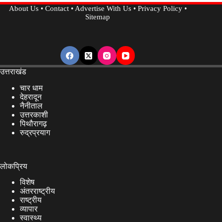
About Us
•
Contact
•
Advertise With Us
•
Privacy Policy
•
घोषित
Sitemap
होगी
यात्रा
की
तिथि…
उत्तराखंड
चार धाम
देहरादून
नैनीताल
उत्तरकाशी
पिथौरागढ़
रुद्रप्रयाग
लोकप्रिय
विशेष
अंतरराष्ट्रीय
राष्ट्रीय
व्यापार
स्वास्थ्य