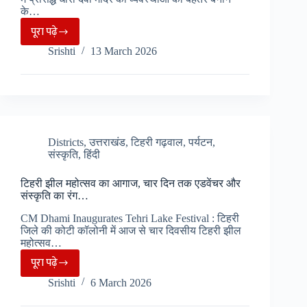
शुरू
के…
हुई
पूरा पढ़े
धारी
पवित्र
Srishti
13 March 2026
देवी
यात्रा….
मंदिर
में
भी
मोबाइल
हुए
Districts
,
उत्तराखंड
,
टिहरी गढ़वाल
,
पर्यटन
,
संस्कृति
,
हिंदी
बैन,
व्यवस्थाएं
टिहरी झील महोत्सव का आगाज, चार दिन तक एडवेंचर और
भी
संस्कृति का रंग…
होंगी
CM Dhami Inaugurates Tehri Lake Festival : टिहरी
बेहतर
जिले की कोटी कॉलोनी में आज से चार दिवसीय टिहरी झील
….
महोत्सव…
पूरा पढ़े
टिहरी
Srishti
6 March 2026
झील
महोत्सव