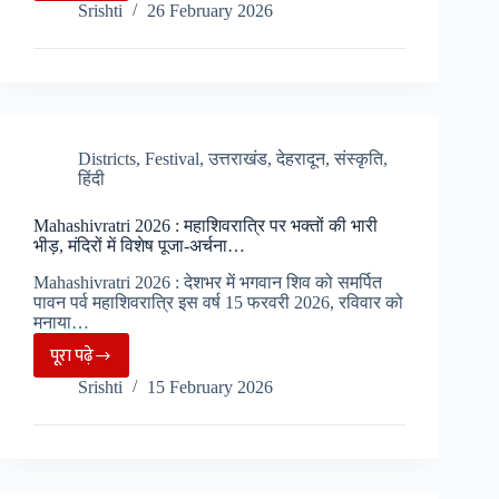
Srishti
26 February 2026
में
महिला
मंगल
दल
का
बड़ा
Districts
,
Festival
,
उत्तराखंड
,
देहरादून
,
संस्कृति
,
हिंदी
फैसला,
शुभ
Mahashivratri 2026 : महाशिवरात्रि पर भक्तों की भारी
कार्य
भीड़, मंदिरों में विशेष पूजा-अर्चना…
में
Mahashivratri 2026 : देशभर में भगवान शिव को समर्पित
शराब
पावन पर्व महाशिवरात्रि इस वर्ष 15 फरवरी 2026, रविवार को
पर
मनाया…
प्रतिबंध,
पूरा पढ़े
Mahashivratri
उल्लंघन
Srishti
15 February 2026
2026
पर
:
जुर्माना….
महाशिवरात्रि
पर