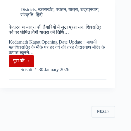
भक्तों
की
Districts
,
उत्तराखंड
,
पर्यटन
,
यात्रा
,
रुद्रप्रयाग
,
संस्कृति
,
हिंदी
भारी
भीड़,
केदारनाथ यात्रा की तैयारियों में जुटा प्रशासन, शिवरात्रि
मंदिरों
पर्व पर घोषित होगी यात्रा की तिथि…
में
Kedarnath Kapat Opening Date Update : आगामी
विशेष
महाशिवरात्रि के मौके पर हर वर्ष की तरह केदारनाथ मंदिर के
पूजा-
कपाट खुलने…
अर्चना…
पूरा पढ़े
केदारनाथ
Srishti
30 January 2026
यात्रा
की
तैयारियों
में
जुटा
प्रशासन,
NEXT
शिवरात्रि
पर्व
पर