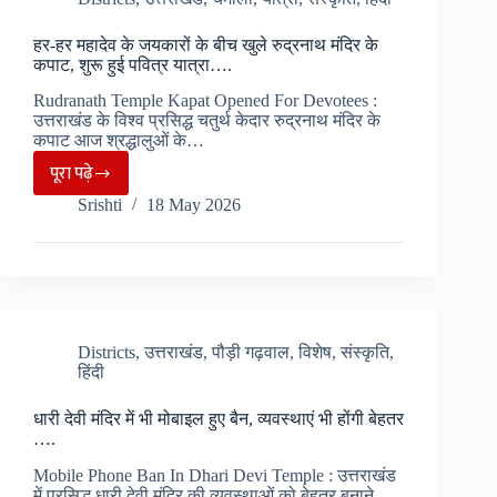
कैंची
हर-हर महादेव के जयकारों के बीच खुले रुद्रनाथ मंदिर के
मेला,
कपाट, शुरू हुई पवित्र यात्रा….
श्रद्धालुओं
Rudranath Temple Kapat Opened For Devotees :
की
उत्तराखंड के विश्व प्रसिद्ध चतुर्थ केदार रुद्रनाथ मंदिर के
उमड़ेगी
कपाट आज श्रद्धालुओं के…
भीड़.
पूरा पढ़े
हर-
Srishti
18 May 2026
हर
महादेव
के
जयकारों
के
बीच
Districts
,
उत्तराखंड
,
पौड़ी गढ़वाल
,
विशेष
,
संस्कृति
,
हिंदी
खुले
रुद्रनाथ
धारी देवी मंदिर में भी मोबाइल हुए बैन, व्यवस्थाएं भी होंगी बेहतर
मंदिर
….
के
Mobile Phone Ban In Dhari Devi Temple : उत्तराखंड
कपाट,
में प्रसिद्ध धारी देवी मंदिर की व्यवस्थाओं को बेहतर बनाने