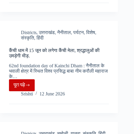
जुलाई
तक
प्रभावित
रहेंगी
104
Districts
,
उत्तराखंड
,
नैनीताल
,
पर्यटन
,
विशेष
,
संस्कृति
,
हिंदी
स्वास्थ्य
हेल्पलाइन
कैंची धाम में 15 जून को लगेगा कैंची मेला, श्रद्धालुओं की
की
उमड़ेगी भीड़.
सेवाएं
62nd foundation day of Kainchi Dham : नैनीताल के
भवाली क्षेत्र में स्थित विश्व प्रसिद्ध बाबा नीम करौली महाराज
के…
पूरा पढ़े
कैंची
Srishti
12 June 2026
धाम
में
15
जून
को
लगेगा
Districts
,
उत्तराखंड
,
चमोली
,
यात्रा
,
संस्कृति
,
हिंदी