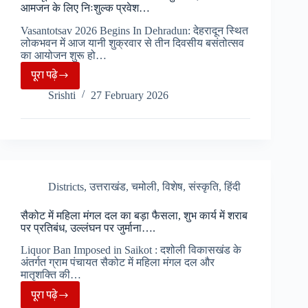
और
आमजन के लिए निःशुल्क प्रवेश…
सुरक्षा
Vasantotsav 2026 Begins In Dehradun: देहरादून स्थित
को
लोकभवन में आज यानी शुक्रवार से तीन दिवसीय बसंतोत्सव
लेकर
का आयोजन शुरू हो…
प्रशासन
पूरा पढ़े
देहरादून
की
Srishti
27 February 2026
के
खास
लोकभवन
अपील…
में
बसंतोत्सव
की
शुरुआत,
Districts
,
उत्तराखंड
,
चमोली
,
विशेष
,
संस्कृति
,
हिंदी
2
सैकोट में महिला मंगल दल का बड़ा फैसला, शुभ कार्य में शराब
दिन
पर प्रतिबंध, उल्लंघन पर जुर्माना….
आमजन
Liquor Ban Imposed in Saikot : दशोली विकासखंड के
के
अंतर्गत ग्राम पंचायत सैकोट में महिला मंगल दल और
लिए
मातृशक्ति की…
निःशुल्क
पूरा पढ़े
सैकोट
प्रवेश…