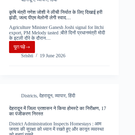
शुल्क,
कपड़ा
कृषि मंत्री गणेश जोशी ने लीची निर्यात के लिए दिखाई हरी
निर्यात
झंडी, जल्द पीएम मेलोनी लेगी स्वाद…
पर
Agriculture Minister Ganesh Joshi signal for litchi
$11
export, PM Melody tasted :बीते दिनों प्रधानमंत्री मोदी
अरब
के इटली दौरे के दौरान…
नुकसान
पूरा पढ़े
कृषि
की
Srishti
19 June 2026
मंत्री
संभावना…
गणेश
जोशी
ने
लीची
निर्यात
Districts
,
देहरादून
,
व्यापार
,
हिंदी
के
देहरादून में जिला प्रशासन ने किया होमस्टे का निरीक्षण, 17
लिए
का पंजीकरण निरस्त
दिखाई
District Administration Inspects Homestays : आम
हरी
जनता की सुरक्षा को ध्यान में रखते हुए और कानून व्यवस्था
झंडी,
को बनाएं रखने…