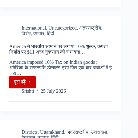
:
6
साल
बाद
International
,
Uncategorized
,
अंतरराष्ट्रीय
,
विशेष
,
व्यापार
,
हिंदी
शुरू,
लेकिन
America ने भारतीय सामान पर लगाया 10% शुल्क, कपड़ा
1
निर्यात पर $11 अरब नुकसान की संभावना…
अगस्त
America imposed 10% Tax on Indian goods :
को
अमेरिका के राष्ट्रपति डोनाल्ड ट्रंप फिर एक बार चर्चाओं में है
खाली
जहां…
हाथ
पूरा पढ़े
America
पार
Srishti
25 July 2026
ने
करेंगे
भारतीय
लिपुलेक..
सामान
पर
लगाया
10%
Districts
,
Uttarakhand
,
अंतरराष्ट्रीय
,
उत्तराखंड
,
देहरादून
,
व्यापार
,
हिंदी