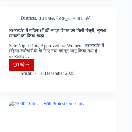
की
सौगात,
900
Districts
,
उत्तराखंड
,
देहरादून
,
व्यापार
,
हिंदी
पदों
उत्तराखंड में महिलाओं की नाइट शिफ्ट को मिली मंजूरी, सुरक्षा
पर
मानकों को किया कड़ा…
भर्ती
Safe Night Duty Approved for Women : उत्तराखंड में
प्रक्रिया
महिला कर्मचारीयों के लिए नया कानून लागू किया गया है।
शुरू…
उत्तराखंड…
पूरा पढ़े
उत्तराखंड
Srishti
10 December 2025
में
महिलाओं
की
नाइट
शिफ्ट
को
मिली
मंजूरी,