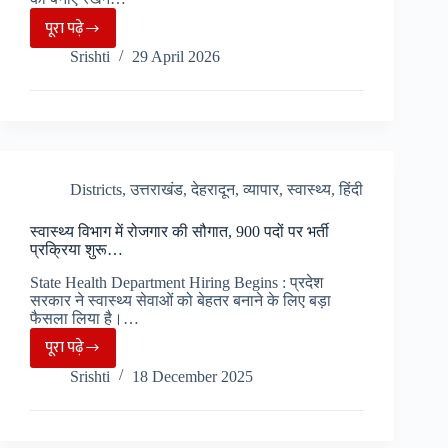
जल्द
पूरा पढ़े
देहरादून
पीएम
Srishti
29 April 2026
में
मेलोनी
जिला
लेगी
प्रशासन
स्वाद…
ने
किया
होमस्टे
Districts
,
उत्तराखंड
,
देहरादून
,
व्यापार
,
स्वास्थ्य
,
हिंदी
का
स्वास्थ्य विभाग में रोजगार की सौगात, 900 पदों पर भर्ती
निरीक्षण,
प्रक्रिया शुरू…
17
State Health Department Hiring Begins : प्रदेश
का
सरकार ने स्वास्थ्य सेवाओं को बेहतर बनाने के लिए बड़ा
पंजीकरण
फैसला लिया है।…
निरस्त
पूरा पढ़े
स्वास्थ्य
Srishti
18 December 2025
विभाग
में
रोजगार