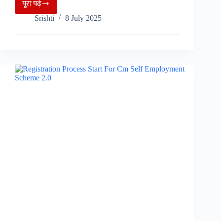
पूरा पढ़े
25
Srishti
8 July 2025
हजार
कर्मचारियों
का
बड़ा
ऐलान,
कल
भारत
बंद,
जाने
क्यों
हो
रही
हड़ताल….