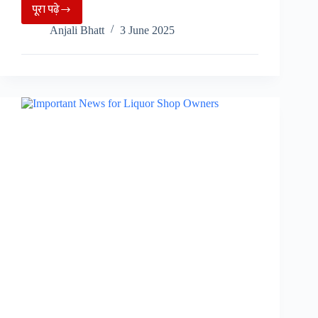
पूरा पढ़े
नैनीताल
Anjali Bhatt
3 June 2025
में
शॉर्ट
सर्किट
से
लगी
आग,
5
दुकानें
और
मकान
जलकर
राख,
लाखों
का
…