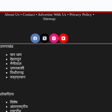
मुख्यमंत्री
का
About Us
•
Contact
•
Advertise With Us
•
Privacy Policy
•
सख्त
Sitemap
निर्देश…
उत्तराखंड
चार धाम
देहरादून
नैनीताल
उत्तरकाशी
पिथौरागढ़
रुद्रप्रयाग
लोकप्रिय
विशेष
अंतरराष्ट्रीय
राष्ट्रीय