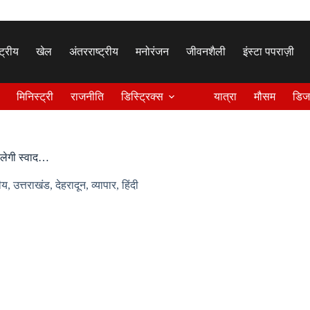
्ट्रीय
खेल
अंतरराष्ट्रीय
मनोरंजन
जीवनशैली
इंस्टा पपराज़ी
मिनिस्ट्री
राजनीति
डिस्ट्रिक्स
यात्रा
मौसम
डिज
ी लेगी स्वाद…
रीय
,
उत्तराखंड
,
देहरादून
,
व्यापार
,
हिंदी