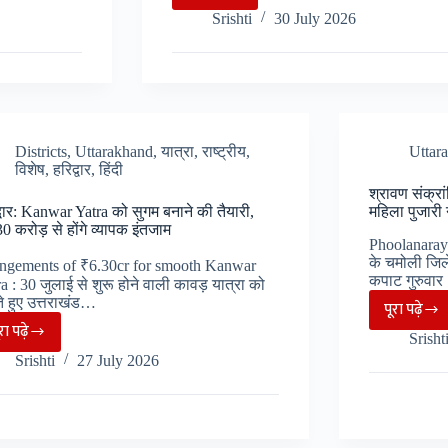
Kanwar
Srishti
30 July 2026
Yatra
2026
:
श्रावण
मास
की
Districts
,
Uttarakhand
,
यात्रा
,
राष्ट्रीय
,
Uttar
विशेष
,
हरिद्वार
,
हिंदी
कावड़
श्रावण संक्रा
यात्रा
्वार: Kanwar Yatra को सुगम बनाने की तैयारी,
महिला पुजारी 
शुरू,
0 करोड़ से होंगे व्यापक इंतजाम
Phoolanaray
भक्ति
के चमोली जिले 
angements of ₹6.30cr for smooth Kanwar
में
कपाट गुरुवा
a : 30 जुलाई से शुरू होने वाली कावड़ यात्रा को
डूबा
े हुए उत्तराखंड…
पूरा पढ़े
श्रावण
हरिद्वार.
ूरा पढ़े
Srisht
हरिद्वार:
संक्रांत
Srishti
27 July 2026
Kanwar
पर
Yatra
खुले
को
फ्यूंल
सुगम
मंदिर