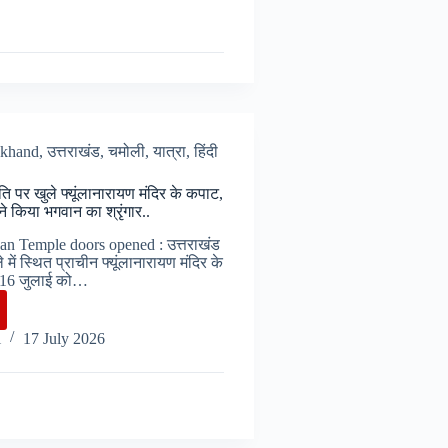
akhand
,
उत्तराखंड
,
चमोली
,
यात्रा
,
हिंदी
ंति पर खुले फ्यूंलानारायण मंदिर के कपाट,
ने किया भगवान का श्रृंगार..
an Temple doors opened : उत्तराखंड
में स्थित प्राचीन फ्यूंलानारायण मंदिर के
र 16 जुलाई को…
i
17 July 2026
ि
ानारायण