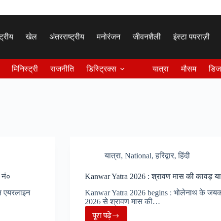
्ट्रीय
खेल
अंतरराष्ट्रीय
मनोरंजन
जीवनशैली
इंस्टा पपराज़ी
मिनिस्ट्री
राजनीति
डिस्ट्रिक्स
यात्रा
मौसम
डिज
यात्रा
,
National
,
हरिद्वार
,
हिंदी
 नं०
Kanwar Yatra 2026 : श्रावण मास की कावड़ यात्रा 
त एयरलाइन
Kanwar Yatra 2026 begins : भोलेनाथ के जयका
2026 से श्रावण मास की…
पूरा पढ़े