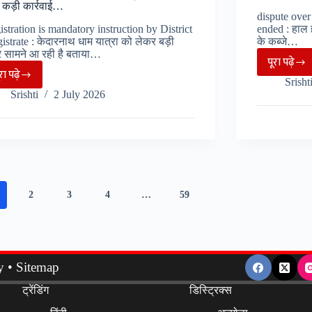
पुजारीयों
 कड़ी कार्रवाई…
dispute ove
में
stration is mandatory instruction by District
ended : हाल ही 
दिखा
strate : केदारनाथ धाम यात्रा को लेकर बड़ी
के कब्जे…
 सामने आ रही है बताया…
रोष…
पूरा पढ़े
नगरास
ूरा पढ़े
Kedarnath
Srisht
स्थित
Srishti
2 July 2026
:
गुरुद्वार
यात्रा
का
से
विवाद
पहले
हुआ
घोड़े
समाप्त
खच्चर
शांतिपूर
2
3
4
…
59
संचालको
ढंग
का
से
registration
छत
जरूरी,
से
y
•
Sitemap
यात्रियों
उतरे
के
ट्रेंडिंग
डिस्ट्रिक्स
निहंगे
साथ