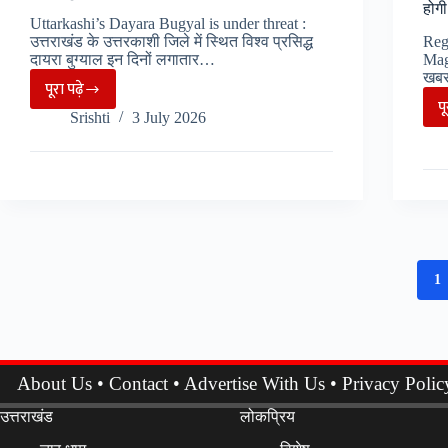
होगी
होगी
Uttarkashi’s Dayara Bugyal is under threat :
बहुदा
उत्तराखंड के उत्तरकाशी जिले में स्थित विश्व प्रसिद्ध
Regi
दायरा बुग्याल इन दिनों लगातार…
Magi
यात्रा
खबर
पूरा पढ़े
Uttarkashi
प
Srishti
3 July 2026
:
लगातार
भू-
धंसाव
और
भूस्खलन
के
1
चलते
दायरा
बुग्याल
बना
About Us
•
Contact
•
Advertise With Us
•
Privacy Polic
चिंता
उत्तराखंड
लोकप्रिय
का