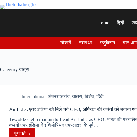
Skip
to
content
Home
हिंदी
राष
नौकरी
स्वास्थ्य
एजुकेशन
चार धाम
Category
यात्रा
International
,
अंतरराष्ट्रीय
,
यात्रा
,
विशेष
,
हिंदी
Air India: एयर इंडिया को मिले नये CEO, अर्फिका की कंपंनी को बनाया था
Tewolde Gebremariam to Lead Air India as CEO: भारत की प्रचलि
कंपनी एयर इंडिया ने इथियोपियन एयरलाइंस के पूर्व…
पूरा पढ़े