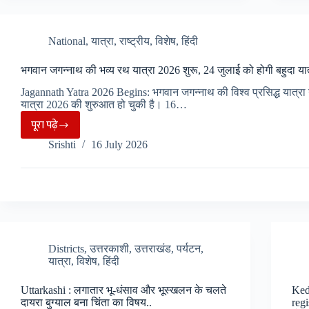
को
लेकर
नगर
National
,
यात्रा
,
राष्ट्रीय
,
विशेष
,
हिंदी
निगम
भगवान जगन्नाथ की भव्य रथ यात्रा 2026 शुरू, 24 जुलाई को होगी बहुदा यात
की
जागरूकता,
Jagannath Yatra 2026 Begins: भगवान जगन्नाथ की विश्व प्रसिद्ध यात्रा
यात्रा 2026 की शुरुआत हो चुकी है। 16…
स्वच्छता
पूरा पढ़े
के
भगवान
लिए
Srishti
16 July 2026
जगन्नाथ
Har
की
Ki
भव्य
Pauri
रथ
में
यात्रा
2
2026
अत्याधुनिक
Districts
,
उत्तरकाशी
,
उत्तराखंड
,
पर्यटन
,
शुरू,
यात्रा
,
विशेष
,
हिंदी
मशीनो
24
की
जुलाई
Uttarkashi : लगातार भू-धंसाव और भूस्खलन के चलते
Keda
व्यवस्था…
को
दायरा बुग्याल बना चिंता का विषय..
regi