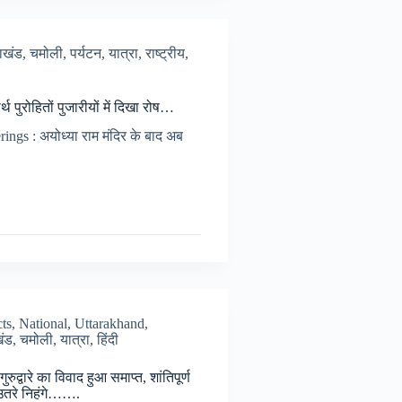
राखंड
,
चमोली
,
पर्यटन
,
यात्रा
,
राष्ट्रीय
,
 पुरोहितों पुजारीयों में दिखा रोष…
ngs : अयोध्या राम मंदिर के बाद अब
न
cts
,
National
,
Uttarakhand
,
खंड
,
चमोली
,
यात्रा
,
हिंदी
रुद्वारे का विवाद हुआ समाप्त, शांतिपूर्ण
 उतरे निहंगे…….