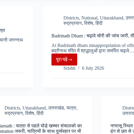
बनाने
के
की
कपाट,
Districts
,
National
,
Uttarakhand
,
उत्त
तैयारी,
महिला
रुद्रप्रयाग
,
विशेष
,
हिंदी
₹6.30
पुजारी
्रा
करोड़
ने
Badrinath Dham : चढ़ावे चोरी की जांच जारी, तीर्थ
 यानी जगन्नाथ
से
किया
At Badrinath dham misappropriation of offeri
होंगे
भगवा
बद्रीनाथ मंदिर में श्रद्धालुओं द्वारा समर्पित चढ़ावे…
व्यापक
का
पूरा पढ़े
Badrinath
इंतजाम
श्रृंगार..
Srishti
6 July 2026
Dham
:
चढ़ावे
चोरी
की
जांच
Districts
,
Uttarakhand
,
उत्तराखंड
,
यात्रा
,
Distri
रुद्रप्रयाग
,
विशेष
,
हिंदी
उत्तरा
जारी,
तीर्थ
rnath : यात्रा से पहले घोड़े खच्चर संचालको का
नगरासू स्थित गु
पुरोहितों
stration जरूरी, यात्रियों के साथ दुर्व्यवहार पर भी
ढंग से छत से