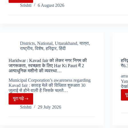
Air
Srishti
6 August 2026
India:
एयर
इंडिया
को
मिले
नये
Districts
,
National
,
Uttarakhand
,
यात्रा
,
राष्ट्रीय
,
विशेष
,
हरिद्वार
,
हिंदी
CEO,
अर्फिका
Haridwar : Kavad fair को लेकर नगर निगम की
हरिद
की
जागरूकता, स्वच्छता के लिए Har Ki Pauri में 2
₹6.3
कंपंनी
अत्याधुनिक मशीनो की व्यवस्था…
arr
को
Municipal Corporation’s awareness regarding
Yatr
बनाया
Kavad fair : कावड़ मेले की विधिवत शुरुआत 30
देखत
जुलाई से होने वाली है जिसके चलते…
था
प
पूरा पढ़े
नं०
Haridwar
Srishti
29 July 2026
:
Kavad
fair