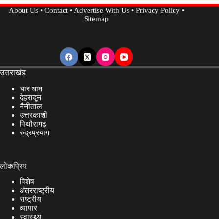
बाद
About Us
•
Contact
•
Advertise With Us
•
Privacy Policy
•
मकानों
Sitemap
में
फिर
पड़ी
दरारें,
ग्रामीणों
उत्तराखंड
में
चार धाम
दहशत
देहरादून
नैनीताल
का
उत्तरकाशी
माहौल,
पिथौरागढ़
रुद्रप्रयाग
रेलवे
लाइन
निर्माण
लोकप्रिय
के
विशेष
कारण
अंतरराष्ट्रीय
आई
राष्ट्रीय
दरारें
व्यापार
स्वास्थ्य