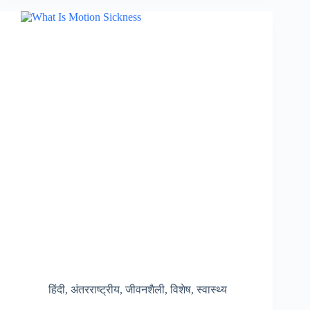
2024
:
अगस्त
2024
में
13
दिन
बंद
रहेंगे
बैंक,
तारीख
देख
करें
बैंक
संबंधित
कार्य
हिंदी
,
अंतरराष्ट्रीय
,
जीवनशैली
,
विशेष
,
स्वास्थ्य