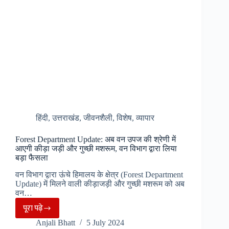
हुई
बढ़ोतरी,
सरकार
ने
जारी
किया
बयान,
जानें
कब
हिंदी
,
उत्तराखंड
,
जीवनशैली
,
विशेष
,
व्यापार
तक
झेलनी
Forest Department Update: अब वन उपज की श्रेणी में
होगी
आएगी कीड़ा जड़ी और गुच्छी मशरूम, वन विभाग द्वारा लिया
बड़ा फैसला
बढ़ती
कीमतों
वन विभाग द्वारा ऊंचे हिमालय के क्षेत्र (Forest Department
Update) में मिलने वाली कीड़ाजड़ी और गुच्छी मशरूम को अब
की
वन…
मार
पूरा पढ़े
Forest
Anjali Bhatt
5 July 2024
Department