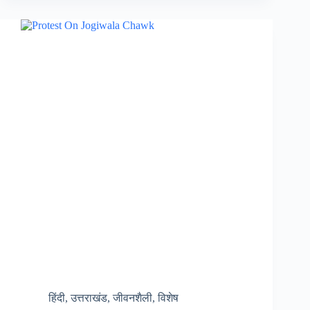
उत्तराखंड
में
बनाया
गया
बिजली
उत्पादन
का
बड़ा
रिकॉर्ड,
सभी
कर्मचारी
बधाई
के
पात्र,
2.6
करोड़ यूनिट…….
हिंदी
,
उत्तराखंड
,
जीवनशैली
,
विशेष