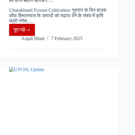
की होगी बेहतर ब्रांडिंग….
Uttarakhand Foxnut Cultivation: गुरुवार के दिन हाउस
ऑफ़ हिमालयाज के उत्पादों को बढ़ावा देने के संबंध में कृषि
मंत्री गणेश…
पूरा पढ़े
उत्तराखंड
Anjali Bhatt
7 February 2025
में
बढ़ेगी
मखाने
की
खेती,
हाउस
ऑफ़
हिमालयाज
की
होगी
बेहतर
ब्रांडिंग….