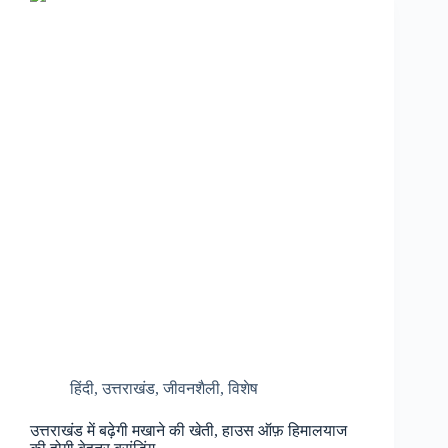
को
बनाया
कमाई
का
ज़रिया,
बनीं
पूरे
प्रदेश
के
लिए
मिसाल…
हिंदी
,
उत्तराखंड
,
जीवनशैली
,
विशेष
उत्तराखंड में बढ़ेगी मखाने की खेती, हाउस ऑफ़ हिमालयाज