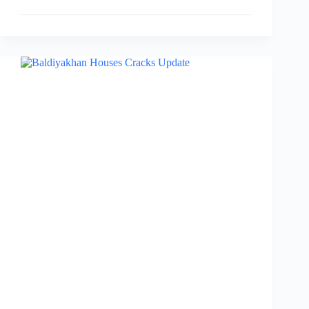
Update:
अब
वन
उपज
की
श्रेणी
में
आएगी
कीड़ा
जड़ी
और
गुच्छी
मशरूम,
वन
विभाग
द्वारा
लिया
बड़ा