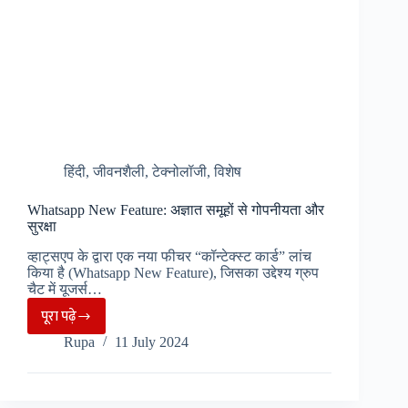
मोशन
सिकनेस
के
लक्षण
हिंदी
,
जीवनशैली
,
टेक्नोलॉजी
,
विशेष
Whatsapp New Feature: अज्ञात समूहों से गोपनीयता और
सुरक्षा
व्हाट्सएप के द्वारा एक नया फीचर “कॉन्टेक्स्ट कार्ड” लांच
किया है (Whatsapp New Feature), जिसका उद्देश्य ग्रुप
चैट में यूजर्स…
पूरा पढ़े
Whatsapp
Rupa
11 July 2024
New
Feature:
अज्ञात