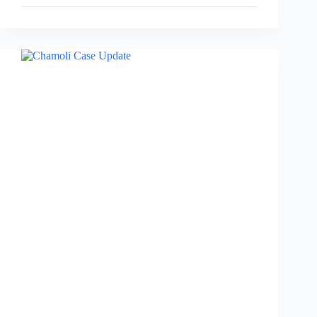
Kedarnath
Update:
केदारनाथ
के
आपदा
प्रभावित
व्यवसायियों
को
मिलेगी
9
करोड़
रुपए
की
राहत,
मुख्यमंत्री
द्वारा
निर्देश
जारी…..