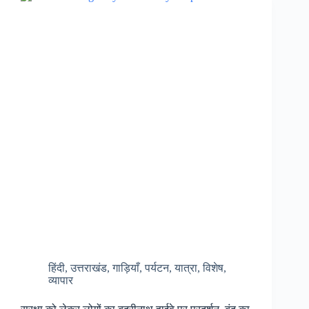
अव्वल,
2
लाख
पौध
की
दालचीनी
वैली
होगी
विकसित……
हिंदी
,
उत्तराखंड
,
गाड़ियाँ
,
पर्यटन
,
यात्रा
,
विशेष
,
व्यापार