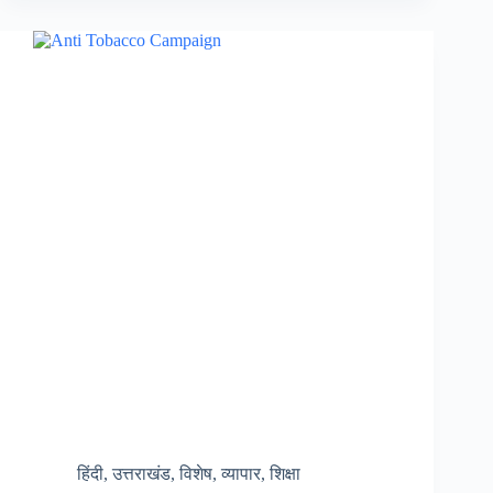
रिवर
राफ्टिंग,
रोमांच
प्रेमियों
में
खूब
उत्साह,
ऑनलाइन
और
ऑफलाइन
बुकिंग……
हिंदी
,
उत्तराखंड
,
विशेष
,
व्यापार
,
शिक्षा