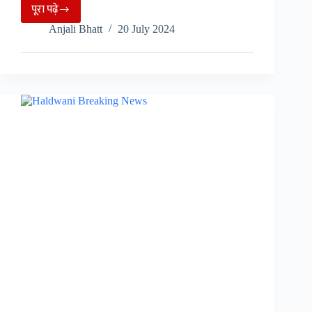
पूरा पढ़े
Kanwar
Anjali Bhatt
20 July 2024
Yatra
2024:
हरिद्वार
पुलिस
द्वारा
कावड़
मार्ग
पर
नए
निर्देश,
सभी
व्यापारियों
को
बतानी
होगी
अपनी