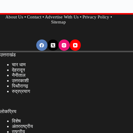
के
लिए
About Us
•
Contact
•
Advertise With Us
•
Privacy Policy
•
लॉरेंस
Sitemap
बिश्नोई
गैंग
से
किया
संपर्क,
उत्तराखंड
पुलिस
चार धाम
ने
देहरादून
नैनीताल
किया
उत्तरकाशी
गिरफ्तार
पिथौरागढ़
रुद्रप्रयाग
लोकप्रिय
विशेष
अंतरराष्ट्रीय
राष्ट्रीय