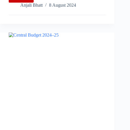
Solar
Anjali Bhatt
8 August 2024
Energy
Project:
उत्तराखंड
के
3
पर्वतीय
जिलों
में
तेजी
से
बढ़
रहा
सौर्य
ऊर्जा
प्रोजेक्ट,
लोगों
में