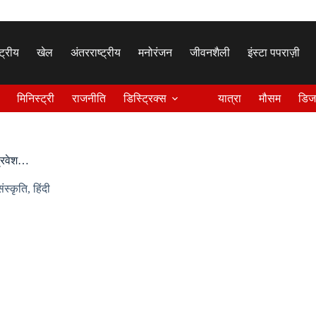
्ट्रीय
खेल
अंतरराष्ट्रीय
मनोरंजन
जीवनशैली
इंस्टा पपराज़ी
मिनिस्ट्री
राजनीति
डिस्ट्रिक्स
यात्रा
मौसम
डिज
प्रवेश…
संस्कृति
,
हिंदी