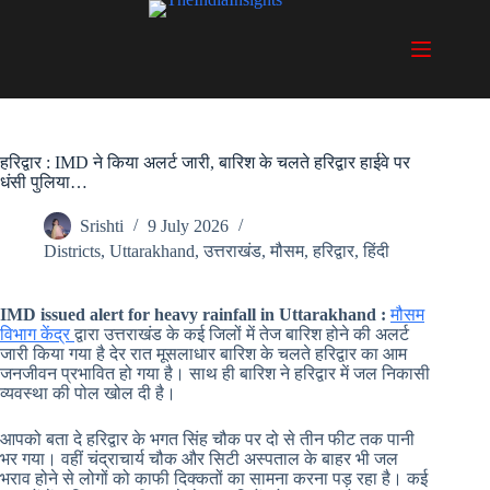
Skip
to
content
हरिद्वार : IMD ने किया अलर्ट जारी, बारिश के चलते हरिद्वार हाईवे पर
धंसी पुलिया…
Srishti
9 July 2026
Districts
,
Uttarakhand
,
उत्तराखंड
,
मौसम
,
हरिद्वार
,
हिंदी
IMD issued alert for heavy rainfall in Uttarakhand :
मौसम
विभाग केंद्र
द्वारा उत्तराखंड के कई जिलों में तेज बारिश होने की अलर्ट
जारी किया गया है देर रात मूसलाधार बारिश के चलते हरिद्वार का आम
जनजीवन प्रभावित हो गया है। साथ ही बारिश ने हरिद्वार में जल निकासी
व्यवस्था की पोल खोल दी है।
आपको बता दे हरिद्वार के भगत सिंह चौक पर दो से तीन फीट तक पानी
भर गया। वहीं चंद्राचार्य चौक और सिटी अस्पताल के बाहर भी जल
भराव होने से लोगों को काफी दिक्कतों का सामना करना पड़ रहा है। कई