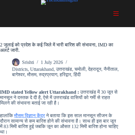
Skip
to
content
2 जुलाई को प्रदेश के कई जिले में भारी बारिश की संभावना, IMD का
अलर्ट जारी.
Srishti
1 July 2026
Districts
,
Uttarakhand
,
उत्तराखंड
,
चमोली
,
देहरादून
,
नैनीताल
,
बागेश्वर
,
मौसम
,
रुद्रप्रयाग
,
हरिद्वार
,
हिंदी
IMD stated Yellow alert
Uttarakhand
:
उत्तराखंड में 30 जून से
मानसून ने दस्तक दे दी है, ऐसे में उत्तराखंड वासियों को गर्मी से राहत
मिलने की संभावना बताई जा रही है।
हालांकि
मौसम विज्ञान केंद्र
ने बताया कि इस साल मानसून सीजन के
दौरान सामान्य से कम बारिश होने की संभावना है। साथ ही इस बार जून
में 83 मिमी बारिश हुई जबकि जून का औसत 132 मिमी बारिश होना चाहिए
था।