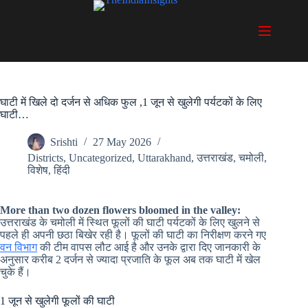
Skip
to
content
घाटी में खिले दो दर्जन से अधिक फुल ,1 जून से खुलेगी पर्यटकों के लिए
घाटी…
Srishti
27 May 2026
Districts
,
Uncategorized
,
Uttarakhand
,
उत्तराखंड
,
चमोली
,
विशेष
,
हिंदी
More than two dozen flowers bloomed in the valley:
उत्तराखंड के चमोली में स्थित फूलों की घाटी पर्यटकों के लिए खुलने से
पहले ही अपनी छठा बिखेर रही है। फूलों की घाटी का निरीक्षण करने गए
वन विभाग
की टीम वापस लौट आई है और उनके द्वारा दिए जानकारी के
अनुसार करीब 2 दर्जन से ज्यादा प्रजाति के फूल अब तक घाटी में खेल
चुके हैं।
1 जून से खुलेगी फूलों की घाटी