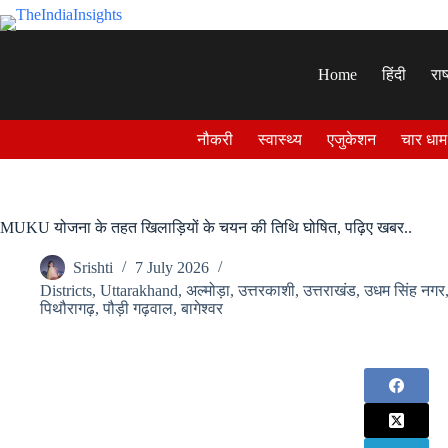
Skip
to
content
Home
हिंदी
राष
नौकरी
स्वास्थ्य
एजुकेशन
चार धाम
MUKU योजना के तहत खिलाड़ियों के चयन की तिथि घोषित, पढ़िए खबर..
Srishti
7 July 2026
Districts
,
Uttarakhand
,
अल्मोड़ा
,
उत्तरकाशी
,
उत्तराखंड
,
उधम सिंह नगर
पिथौरागढ़
,
पौड़ी गढ़वाल
,
बागेश्वर