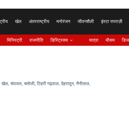
्ट्रीय
खेल
अंतरराष्ट्रीय
मनोरंजन
जीवनशैली
इंस्टा पपराज़ी
मिनिस्ट्री
राजनीति
डिस्ट्रिक्स
यात्रा
मौसम
डिज
,
खेल
,
चंपावत
,
चमोली
,
टिहरी गढ़वाल
,
देहरादून
,
नैनीताल
,