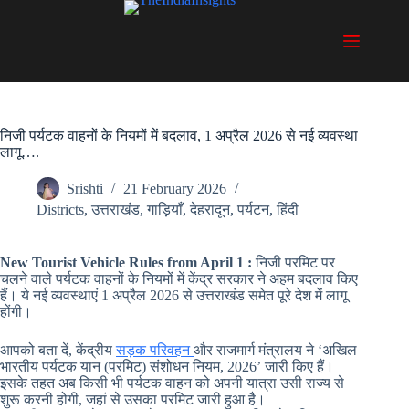
Skip
to
content
निजी पर्यटक वाहनों के नियमों में बदलाव, 1 अप्रैल 2026 से नई व्यवस्था
लागू….
Srishti
21 February 2026
Districts
,
उत्तराखंड
,
गाड़ियाँ
,
देहरादून
,
पर्यटन
,
हिंदी
New Tourist Vehicle Rules from April 1 :
निजी परमिट पर
चलने वाले पर्यटक वाहनों के नियमों में केंद्र सरकार ने अहम बदलाव किए
हैं। ये नई व्यवस्थाएं 1 अप्रैल 2026 से उत्तराखंड समेत पूरे देश में लागू
होंगी।
आपको बता दें, केंद्रीय
सड़क परिवहन
और राजमार्ग मंत्रालय ने ‘अखिल
भारतीय पर्यटक यान (परमिट) संशोधन नियम, 2026’ जारी किए हैं।
इसके तहत अब किसी भी पर्यटक वाहन को अपनी यात्रा उसी राज्य से
शुरू करनी होगी, जहां से उसका परमिट जारी हुआ है।