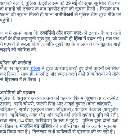
आपको बता दें, पुलिस कंट्रोल रूम को
29 मई
की सुबह सूर्यधार रोड पर
दो वाहनों की टक्कर के बाद मारपीट होने की सूचना मिली। जिसके बाद
घटना की सूचना मिलते ही थाना
रानीपोखरी
से पुलिस टीम तुरंत मौके पर
पहुंची।
जांच में सामने आया कि
स्कॉर्पियो और वरना कार
की टक्कर के बाद दोनों
पक्षों के बीच कहासुनी शुरू हुई, जो जल्दी ही
हिंसा
में बदल गई। एक पक्ष
ने पत्थरों से हमला किया, जबकि दूसरे पक्ष के चालक ने जानबूझकर गाड़ी
चढ़ाने की कोशिश की।
पुलिस की कार्रवाई
मौके पर पहुंचकर
पुलिस
ने तुरंत कार्रवाई करते हुए दोनों वाहनों को सीज
कर लिया। साथ ही, मारपीट और हमला करने वाले 9 व्यक्तियों को मौके
से
हिरासत
में ले लिया ।
आरोपियों की पहचान
पुलिस के अनुसार अराजक तत्व की पहचान शिवम (सुभाष नगर, क्लेमेंट
टाउन), ऋषि चौधरी, जस्सी सिंह और आदर्श कुमार (दोनों चांदमारी,
डोईवाला), सूर्यांश (कुड़का वाला, डोईवाला), आदित्य पेटवाल (आशुतोष
नगर, ऋषिकेश), अंगद गौड़ और ऋषि वर्मा (दोनों तपोवन, मुनि की रेती),
तथा सोनू (14 बीघा, ऋषिकेश) के रूप में हुई है। पुलिस द्वारा दोनों पक्षों
के खिलाफ
भारतीय दंड संहिता
की संबंधित धाराओं के अंतर्गत मुकदमा
दर्ज किया गया है। गिरफ्तार सभी व्यक्तियों से पूछताछ की जा रही है।