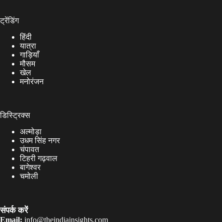
ट्रेंडिंग
हिंदी
यात्रा
गाड़ियाँ
मौसम
खेल
मनोरंजन
डिस्ट्रिक्स
अल्मोड़ा
उधम सिंह नगर
चंपावत
टिहरी गढ़वाल
बागेश्वर
चमोली
संपर्क करें
Email:
info@theindiainsights.com