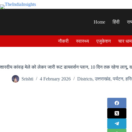
Skip
to
content
Home
हिंदी
राष
नौकरी
स्वास्थ्य
एजुकेशन
चार धाम
शारदीय कांवड़ मेले को लेकर जारी रूट डायवर्सन प्लान, 10 दिन तक रहेगा लागू
Srishti
4 February 2026
Districts
,
उत्तराखंड
,
पर्यटन
,
हरिद