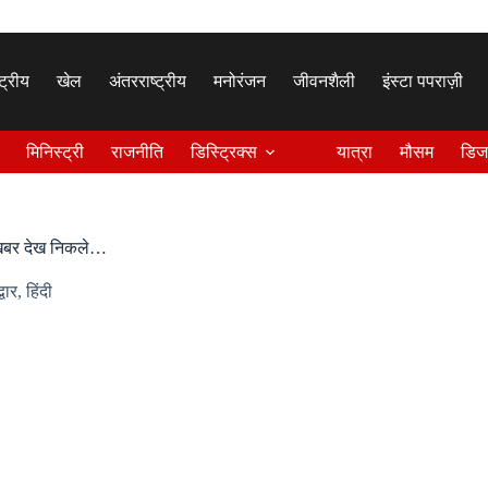
्ट्रीय
खेल
अंतरराष्ट्रीय
मनोरंजन
जीवनशैली
इंस्टा पपराज़ी
मिनिस्ट्री
राजनीति
डिस्ट्रिक्स
यात्रा
मौसम
डिज
, खबर देख निकले…
्वार
,
हिंदी