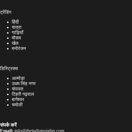
ट्रेंडिंग
हिंदी
यात्रा
गाड़ियाँ
मौसम
खेल
मनोरंजन
डिस्ट्रिक्स
अल्मोड़ा
उधम सिंह नगर
चंपावत
टिहरी गढ़वाल
बागेश्वर
चमोली
संपर्क करें
Email:
info@theindiainsights.com