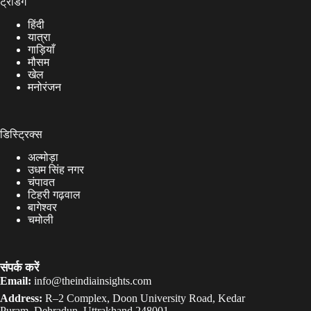
ट्रेंडिंग
हिंदी
यात्रा
गाड़ियाँ
मौसम
खेल
मनोरंजन
डिस्ट्रिक्स
अल्मोड़ा
उधम सिंह नगर
चंपावत
टिहरी गढ़वाल
बागेश्वर
चमोली
संपर्क करें
Email:
info@theindiainsights.com
Address:
R–2 Complex, Doon University Road, Kedar
Puram, Dehradun, Uttrakhand 248001