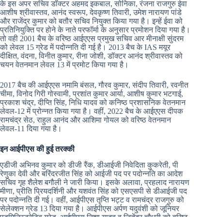
के इस अपर सचिव डॉक्टर अहमद इकबाल, सोनिका, रंजना राजगुरु ईवा
आशीष श्रीवास्तव, आनंद स्वरूप, देवकृष्ण तिवारी, उमेश नारायण पांडे
और राजेंद्र कुमार को बतौर सचिव नियुक्त किया गया है। इन्हें ईवा को
प्रतिनियुक्ति पर होने के नाते परफॉर्मा के अनुसार प्रमोशन दिया गया है।
तो वही 2001 बैच के वरिष्ठ आईएएस प्रमुख सचिव आर मीनाक्षी सुंदरम
को लेवल 15 ग्रेड में पदोन्नति दी गई है। 2013 बैच के IAS मयूर
दीक्षित, वंदना, विनीत कुमार, रीना जोशी, डॉक्टर आनंद श्रीवास्तव को
चयन वेतनमान लेवल 13 में प्रमोट किया गया है।
2017 बैच की आईएएस नमामि बंसल, गौरव कुमार, संदीप तिवारी, रवनीत
चीमा, विनोद गिरी गोस्वामी, प्रशांत कुमार आर्या, आशीष कुमार भटगाई,
प्रकाश चंद्र, दीप्ति सिंह, निधि यादव को कनिष्ठ प्रशासनिक वेतनमान
लेवल-12 में प्रोन्नत किया गया है। वहीं, 2022 बैच के आईएएस दीपक
रामचंद्र सेठ, राहुल आनंद और आशिमा गोयल को वरिष्ठ वेतनमान
लेवल-11 दिया गया है।
इन आईपीएस की हुई तरक्की
एडीजी अभिनव कुमार को डीजी रैंक, डीआईजी निवेदिता कुकरेती, पी
रेणुका देवी और बरिंदरजीत सिंह को आईजी पद पर पदोन्नति का आदेश
सचिव गृह शैलेश बगौली ने जारी किया। इसके अलावा, प्रहलाद नारायण
मीणा, प्रीति प्रियदर्शिनी और यशवंत सिंह को एसएसपी से डीआईजी पद
पर पदोन्नति दी गई। वहीं, आईपीएस तृप्ति भट्ट व रामचंद्र राजगुरु को
सेलेक्शन ग्रेड 13 दिया गया है। आईपीएस अर्पण यदुवंशी को जूनियर