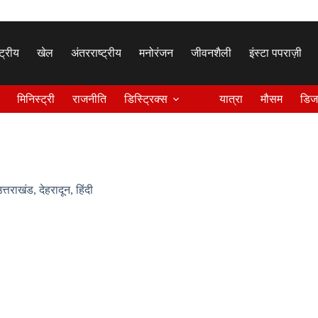
्ट्रीय
खेल
अंतरराष्ट्रीय
मनोरंजन
जीवनशैली
इंस्टा पपराज़ी
मिनिस्ट्री
राजनीति
डिस्ट्रिक्स
यात्रा
मौसम
डिज
त्तराखंड
,
देहरादून
,
हिंदी