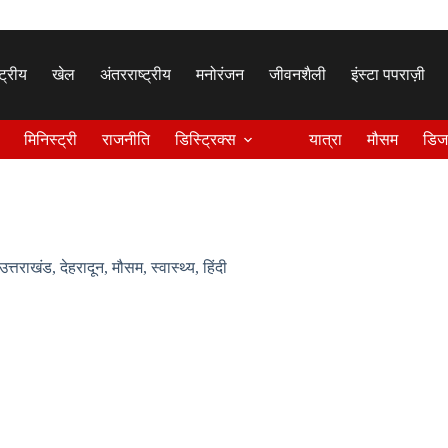
्ट्रीय
खेल
अंतरराष्ट्रीय
मनोरंजन
जीवनशैली
इंस्टा पपराज़ी
मिनिस्ट्री
राजनीति
डिस्ट्रिक्स
यात्रा
मौसम
डिज
उत्तराखंड
,
देहरादून
,
मौसम
,
स्वास्थ्य
,
हिंदी