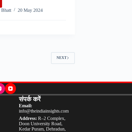
aheshwar
 Bhatt
20 May 2024
r:
NEXT
संपर्क करें
Email:
info@theindiainsights.com
Address:
R–2 Complex,
Doon University Road,
Kedar Puram, Dehradun,