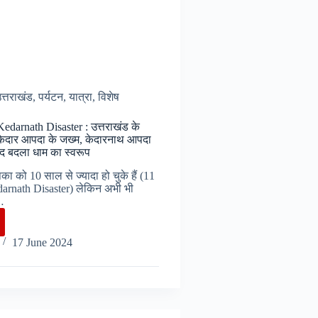
त्तराखंड
,
पर्यटन
,
यात्रा
,
विशेष
Kedarnath Disaster : उत्तराखंड के
ा केदार आपदा के जख्म, केदारनाथ आपदा
द बदला धाम का स्वरूप
 को 10 साल से ज्यादा हो चुके हैं (11
arnath Disaster) लेकिन अभी भी
…
17 June 2024
rnath
ter