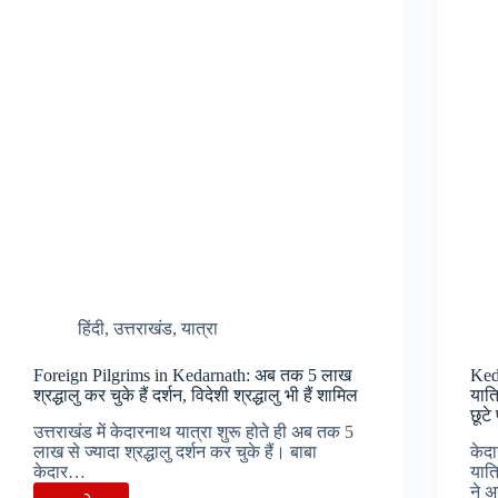
–
केदार
धाम
में
मौसम
हुआ
और
ठंडा,
पहाड़ों
पर
दिखा
पहला
हिंदी
,
उत्तराखंड
,
यात्रा
हिमपात
Foreign Pilgrims in Kedarnath: अब तक 5 लाख
Ked
श्रद्धालु कर चुके हैं दर्शन, विदेशी श्रद्धालु भी हैं शामिल
यात्
छूटे
उत्तराखंड में केदारनाथ यात्रा शुरू होते ही अब तक 5
लाख से ज्यादा श्रद्धालु दर्शन कर चुके हैं। बाबा
केदा
केदार…
यात
ने अ