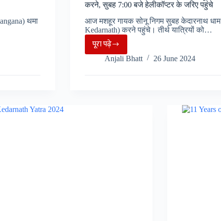
करने, सुबह 7:00 बजे हेलीकॉप्टर के जरिए पहुंचे
elangana) थमा
आज मशहूर गायक सोनू निगम सुबह केदारनाथ धाम 
Kedarnath) करने पहुंचे। तीर्थ यात्रियों को…
पूरा पढ़े
Singer
Anjali Bhatt
26 June 2024
Sonu
Nigam
In
Kedarnath:
मशहूर
गायक
सोनू
निगम
पहुंचे
केदार
बाबा
के
दर्शन