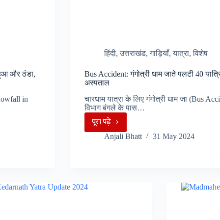
का
स्वरूप
हिंदी
,
उत्तराखंड
,
गाड़ियाँ
,
यात्रा
,
विशेष
हुआ और ठंडा,
Bus Accident: गंगोत्री धाम जाते पलटी 40 यात्रि
अस्पताल
nowfall in
चारधाम यात्रा के लिए गंगोत्री धाम जा (Bus Acc
विभाग बंगले के पास…
पूरा पढ़े
Bus
Anjali Bhatt
31 May 2024
Accident:
गंगोत्री
धाम
जाते
पलटी
40
यात्रियों