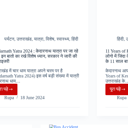
करने,
सुबह
7:00
बजे
हेलीकॉप्टर
के
पर्यटन
,
उत्तराखंड
,
यात्रा
,
विशेष
,
स्वास्थ्य
,
हिंदी
हिंदी
,
उ
जरिए
पहुंचे
arnath Yatra 2024 : केदारनाथ यात्रा पर जा रहे
11 Years of 
तो इन बातो का रखे विशेष ध्यान, सरकार ने जारी की
लोगो में जिंद
ाइजरी
के 11 साल बा
राखंड में चार धाम यात्रा अपने चरम पर है
केदारनाथ आपका
arnath Yatra 2024) इस वर्ष बड़ी संख्या में यात्री
Years of Ked
ारनाथ धाम…
उत्तराखंड के
ूरा पढ़े
पूरा पढ़े
Kedarnath
11
Rupa
18 June 2024
Rupa
Yatra
Years
2024
of
:
Keda
केदारनाथ
Disas