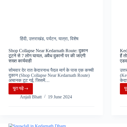
क्या
एक्शन
लेगी
धामी
सरकार,
17
हिंदी
,
उत्तराखंड
,
पर्यटन
,
यात्रा
,
विशेष
जुलाई
को
Shop Collapse Near Kedarnath Route: दुकान
Ked
टूटने से 7 लोग घायल, अवैध दुकानों पर की जाएगी
हैं 
किया
सख्त कार्यवाही
एडव
गया
सोमवार देर रात केदारनाथ पैदल मार्ग के पास एक कच्ची
उत्त
भूमि…..
दुकान (Shop Collapse Near Kedarnath Route)
(Ked
अचानक टूट गई, जिसमें…
केद
पूरा पढ़े
प
Shop
Anjali Bhatt
19 June 2024
Collapse
Near
Kedarnath
Route: