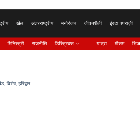
्ट्रीय
खेल
अंतरराष्ट्रीय
मनोरंजन
जीवनशैली
इंस्टा पपराज़ी
मिनिस्ट्री
राजनीति
डिस्ट्रिक्स
यात्रा
मौसम
डिज
खंड
,
विशेष
,
हरिद्वार