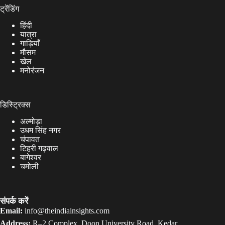
ट्रेंडिंग
हिंदी
यात्रा
गाड़ियाँ
मौसम
खेल
मनोरंजन
डिस्ट्रिक्स
अल्मोड़ा
उधम सिंह नगर
चंपावत
टिहरी गढ़वाल
बागेश्वर
चमोली
संपर्क करें
Email:
info@theindiainsights.com
Address:
R–2 Complex, Doon University Road, Kedar