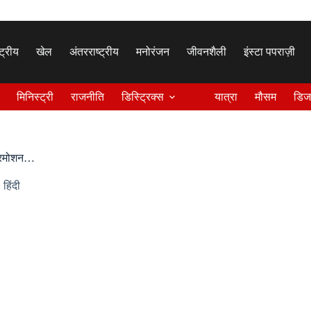
्ट्रीय
खेल
अंतरराष्ट्रीय
मनोरंजन
जीवनशैली
इंस्टा पपराज़ी
मिनिस्ट्री
राजनीति
डिस्ट्रिक्स
यात्रा
मौसम
डिज
प्रमोशन…
,
हिंदी