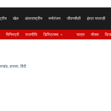
्ट्रीय
खेल
अंतरराष्ट्रीय
मनोरंजन
जीवनशैली
इंस्टा पपराज़ी
मिनिस्ट्री
राजनीति
डिस्ट्रिक्स
यात्रा
मौसम
डिज
तराखंड
,
हादसा
,
हिंदी