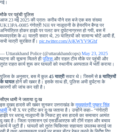
गई।
मौके पर पहुंची पुलिस
आज 23 मई 2025 की प्रातः करीब पौने दस बजे एक बस संख्या
UK13PA-0085 गंगोत्री NH पर नालूपानी के हेयरपिन बैण्ड पर
अनियंत्रित होकर हाइवे पर पलट कर दुर्घटनाग्रस्त हो गयी, बस में
मध्यप्रदेश के 41 यात्री सवार थे, 29 यात्रियों को सामान्य चोटें आयी हैं,
सभी यात्री सुरक्षित हैं।
pic.twitter.com/AjKWYV9Ghf
— Uttarakhand Police (@uttarakhandcops)
May 23, 2025
घटना की सूचना मिलते ही
पुलिस
और राहत टीम मौके पर पहुंची और
तुरंत राहत कार्य शुरू कर घायलों को स्थानीय अस्पताल में भर्ती कराया।
पुलिस के अनुसार, बस में कुल
45 यात्री
सवार थे। जिसमें से
8 यात्रियों
के घायल
होने की खबर है। इसके साथ ही, पुलिस अभी दुर्घटना के
कारणों की जांच कर रही है।
सीएम धामी ने जताया दुःख
इस दुखद हादसे की खबर सुनकर उत्तराखंड के
मुख्यमंत्री पुष्कर सिंह
धामी
ने भी X पर ट्वीट कर दुःख जताया है। उन्होंने कहा– “गंगोत्री
हाईवे पर धरासू नालूपानी के निकट हुए बस हादसे का समाचार अत्यंत
दुःखद है। जिला प्रशासन एवं एसडीआरएफ की टीमें राहत और बचाव
कार्य में जुटी हैं। घायलों को तुरंत चिकित्सा सहायता उपलब्ध कराई जा
रही है तथा आवश्यकता पड़ने पर हायर सेंटर रेफर करने के निर्देश दिए