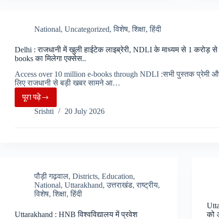
लर्निंग
में
शुरू
National
,
Uncategorized
,
विशेष
,
शिक्षा
,
हिंदी
होगा
Delhi : राजधानी में खुली हाईटेक लाइब्रेरी, NDLI के माध्यम से 1 करोड़ स
1Yr
books का मिलेगा एक्सेस..
PG
Access over 10 million e-books through NDLI :सभी पुस्तक प्रेमी और 
प्रोग्राम,
लिए राजधानी से बड़ी खबर सामने आ…
मुख्य
पूरा पढ़े
विषय
Delhi
Srishti
20 July 2026
के
:
साथ
राजधानी
तकनीकी
में
और
खुली
विश्लेषणात्मक
हाईटेक
क्षमताएं
लाइब्रेरी,
पौड़ी गढ़वाल
,
Districts
,
Education
,
National
,
Uttarakhand
,
उत्तराखंड
,
राष्ट्रीय
,
विकसित..
NDLI
विशेष
,
शिक्षा
,
हिंदी
के
Utta
माध्यम
Uttarakhand : HNB विश्वविद्यालय में प्रवेश
को 