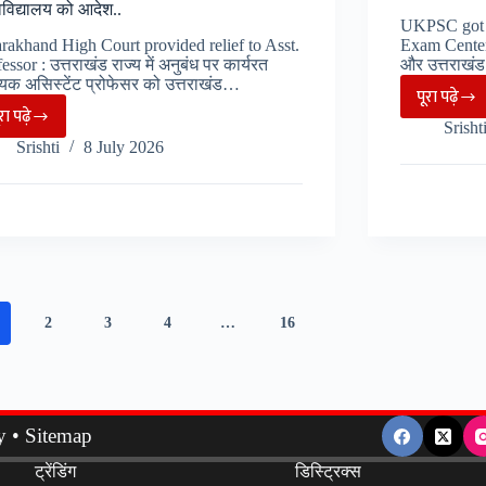
न
वविद्यालय को आदेश..
UKPSC got 
करने
arakhand High Court provided relief to Asst.
Exam Center
पर
essor : उत्तराखंड राज्य में अनुबंध पर कार्यरत
और उत्तराखं
यक असिस्टेंट प्रोफेसर को उत्तराखंड…
संचालकों
पूरा पढ़े
Utta
ूरा पढ़े
के
Uttarakhand
Srisht
:
खिलाफ
Srishti
8 July 2026
:
परीक्षाए
होगी
अनुबंध
हुईं
FIR
पर
हाईटेक
दर्ज…
कार्यरत
QR
असिस्टेंट
Code
प्रोफेसर
बताएग
को
एग्जाम
2
3
4
…
16
अंतरिम
सेंटर
राहत,
का
High
रास्ता..
Court
y
•
Sitemap
का
ट्रेंडिंग
डिस्ट्रिक्स
सरकार