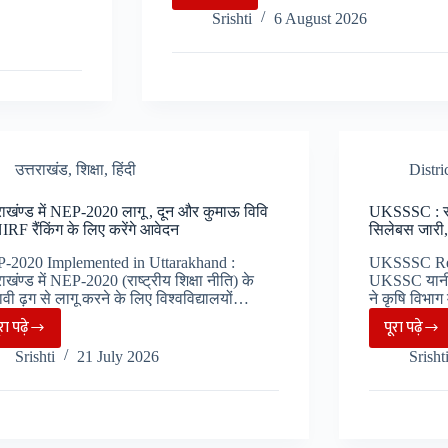
छात्रों
Srishti
6 August 2026
के
लिए
खुशखबरी,
HNB
ने
बढ़ाई
उत्तराखंड
,
शिक्षा
,
हिंदी
Distri
PG
पंजीकरण
राखंण्ड में NEP-2020 लागू , दून और कुमाऊ विवि
UKSSSC : सहा
की
IRF रैंकिंग के लिए करेंगे आवेदन
सिलेबस जारी,
तारीख…
-2020 Implemented in Uttarakhand :
UKSSSC Rel
राखंण्ड में NEP-2020 (राष्ट्रीय शिक्षा नीति) के
UKSSC यानी 
ावी ढ़ग से लागू करने के लिए विश्वविद्यालयों…
ने कृषि विभा
ूरा पढ़े
पूरा पढ़े
उत्तराखंण्ड
UKSS
Srishti
21 July 2026
Srisht
में
:
NEP-
सहाय
2020
कृषि
लागू
अधिका