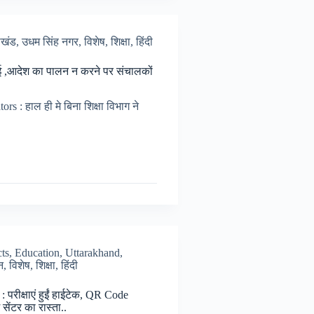
ाखंड
,
उधम सिंह नगर
,
विशेष
,
शिक्षा
,
हिंदी
स
वाई ,आदेश का पालन न करने पर संचालकों
टल
s : हाल ही मे बिना शिक्षा विभाग ने
क्स
.
cts
,
Education
,
Uttarakhand
,
न
,
विशेष
,
शिक्षा
,
हिंदी
 परीक्षाएं हुईं हाईटेक, QR Code
सेंटर का रास्ता..