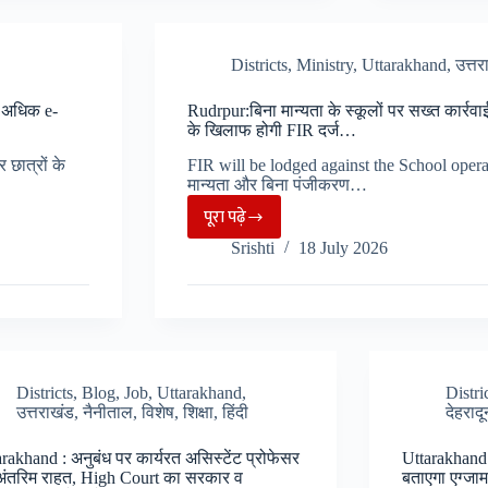
,
भर्ती
दून
परीक्षा
Districts
,
Ministry
,
Uttarakhand
,
उत्तर
और
का
कुमाऊ
सिलेब
े अधिक e-
Rudrpur:बिना मान्यता के स्कूलों पर सख्त कार्र
विवि
जारी,
के खिलाफ होगी FIR दर्ज…
के
डिजि
छात्रों के
FIR will be lodged against the School operator
NIRF
AI,
मान्यता और बिना पंजीकरण…
रैंकिंग
रोबोटि
पूरा पढ़े
Rudrpur:बिना
के
भी
Srishti
18 July 2026
मान्यता
लिए
शामिल.
के
करेंगे
स्कूलों
आवेदन
पर
सख्त
कार्रवाई
Districts
,
Blog
,
Job
,
Uttarakhand
,
Distri
उत्तराखंड
,
नैनीताल
,
विशेष
,
शिक्षा
,
हिंदी
देहरादू
,आदेश
का
rakhand : अनुबंध पर कार्यरत असिस्टेंट प्रोफेसर
Uttarakhand :
पालन
अंतरिम राहत, High Court का सरकार व
बताएगा एग्जाम 