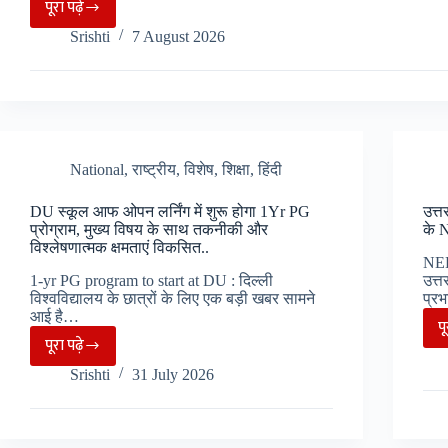
पूरा पढ़े
Teelu
Srishti
7 August 2026
Rauteli
Award
:
सीएम
धामी
13
National
,
राष्ट्रीय
,
विशेष
,
शिक्षा
,
हिंदी
महिलाओं
DU स्कूल आफ ओपन लर्निंग में शुरू होगा 1Yr PG
उत्त
को
प्रोग्राम, मुख्य विषय के साथ तकनीकी और
के N
करेंगे
विश्लेषणात्मक क्षमताएं विकसित..
NEP
पुरस्कार
1-yr PG program to start at DU : दिल्ली
उत्त
से
विश्वविद्यालय के छात्रों के लिए एक बड़ी खबर सामने
प्रभ
सम्मानित,
आई है…
प
सूची
पूरा पढ़े
DU
जारी…
Srishti
31 July 2026
स्कूल
आफ
ओपन