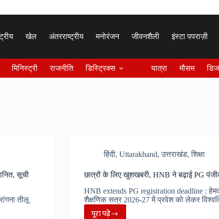
्ट्रीय
खेल
अंतरराष्ट्रीय
मनोरंजन
जीवनशैली
इंस्टा पपराज़ी
मिनिस्ट्री
राजनीति
डिस्ट्रिक्स
यात्रा
मौसम
डिज
हिंदी
,
Uttarakhand
,
उत्तराखंड
,
शिक्षा
ानित, सूची
छात्रों के लिए खुशखबरी, HNB ने बढ़ाई PG प
HNB extends PG registration deadline : हेमवती
ांगना तीलू
शैक्षणिक सत्र 2026-27 में प्रवेश को लेकर विश्व
पूरा पढ़े