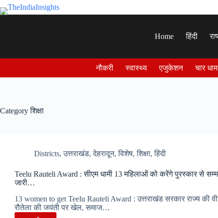
Skip
to
content
Home
हिंदी
राष
नौकरी
स्वास्थ्य
एजुकेशन
चार धाम
Category
शिक्षा
Districts
,
उत्तराखंड
,
देहरादून
,
विशेष
,
शिक्षा
,
हिंदी
Teelu Rauteli Award : सीएम धामी 13 महिलाओं को करेंगे पुरस्कार से सम्म
जारी…
13 women to get Teelu Rauteli Award : उत्तराखंड सरकार राज्य की वीर
रौतेला की जयंती पर खेल, समाज…