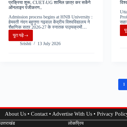
से
प्रक्रिया शुरू, CUET-UG शामिल छात्र कर सकेंगे
विश्
ऑनलाइन पंजीकरण..
1
Utt
करोड़
Admission process begins at HNB University :
Prof
हेमवती नंदन बहुगुणा गढ़वाल केंद्रीय विश्वविद्यालय ने
सहा
से
शैक्षणिक सत्र 2026-27 के स्नातक पाठ्यक्रमों…
प
अधिक
पूरा पढ़े
Uttarakhand
e-
Srishti
13 July 2026
:
books
HNB
का
विश्वविद्यालय
मिलेगा
में
एक्सेस..
प्रवेश
प्रक्रिया
1
शुरू,
CUET-
UG
शामिल
About Us
•
Contact
•
Advertise With Us
•
Privacy Polic
छात्र
कर
उत्तराखंड
लोकप्रिय