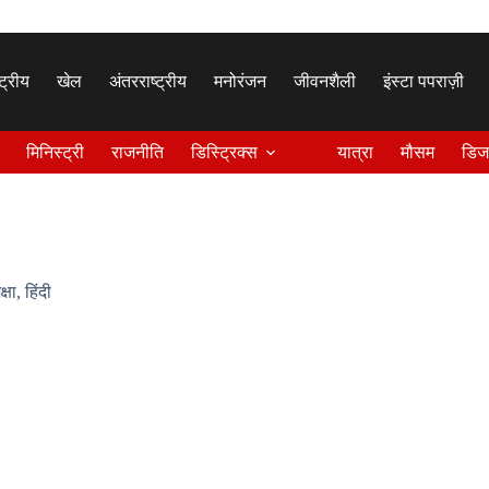
्ट्रीय
खेल
अंतरराष्ट्रीय
मनोरंजन
जीवनशैली
इंस्टा पपराज़ी
मिनिस्ट्री
राजनीति
डिस्ट्रिक्स
यात्रा
मौसम
डिज
क्षा
,
हिंदी