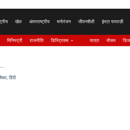
्ट्रीय
खेल
अंतरराष्ट्रीय
मनोरंजन
जीवनशैली
इंस्टा पपराज़ी
मिनिस्ट्री
राजनीति
डिस्ट्रिक्स
यात्रा
मौसम
डिज
OP…
िक्षा
,
हिंदी