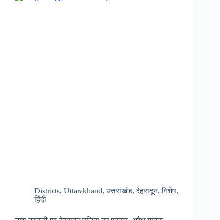
,
जल्द
525
घरों
का
होगा
ध्वस्तीकरण
…
Districts
,
Uttarakhand
,
उत्तराखंड
,
देहरादून
,
विशेष
,
हिंदी