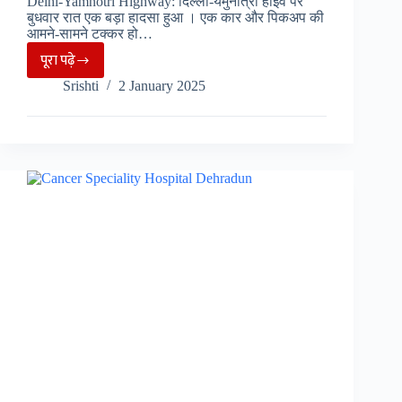
Delhi-Yamnotri Highway: दिल्ली-यमुनोत्री हाईवे पर
बुधवार रात एक बड़ा हादसा हुआ । एक कार और पिकअप की
आमने-सामने टक्कर हो…
पूरा पढ़े
दिल्ली-
Srishti
2 January 2025
यमुनोत्री
हाईवे
के
पास
हुआ
दर्दनाक
हादसा,
1
की
मौत,
3
घायल