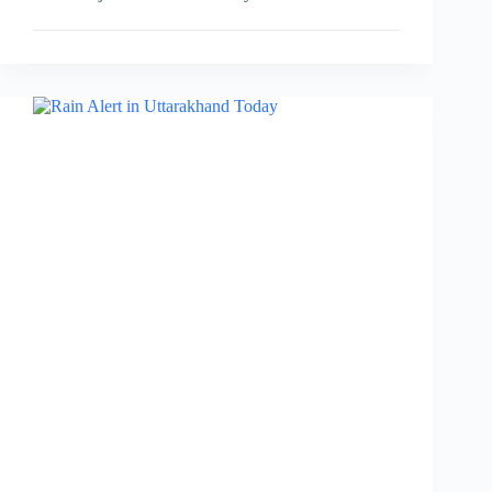
द्वारा
38वें
राष्ट्रीय
खेलों
का
कैलेंडर
घोषित,
खेलों
की
जानिए
जानकारी….