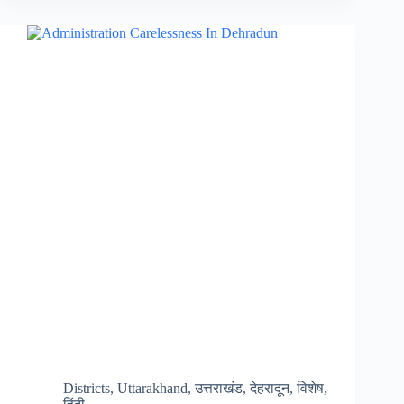
कोहरा,
जाने
कैसा
रहेगा
मौसम
का
हाल,
मौसम
विभाग
ने
जताए
बारिश
के
आसार
Districts
,
Uttarakhand
,
उत्तराखंड
,
देहरादून
,
विशेष
,