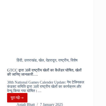
चलाने
को
मजबूर,
जानें
क्या
है
पूरा
मामला
हिंदी
,
उत्तराखंड
,
खेल
,
देहरादून
,
राष्ट्रीय
,
विशेष
GTCC द्वारा 38वें राष्ट्रीय खेलों का कैलेंडर घोषित, खेलों
की जानिए जानकारी….
38th National Games Calender Update: गेम टेक्निकल
कंडक्ट समिति द्वारा 38वें राष्ट्रीय खेलों का कार्यक्रम और
वेन्यू किया गया घोषित।…
पूरा पढ़े
GTCC
Anjali Bhatt
7 January 2025