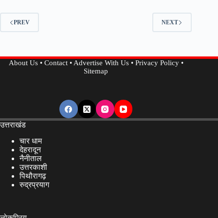
पीड़ितों
के
PREV
NEXT
लिए
राहत
की
About Us
•
Contact
•
Advertise With Us
•
Privacy Policy
•
खबर,
Sitemap
देहरादून
में
पहली
बार
बड़े
उत्तराखंड
स्तर
चार धाम
पर
देहरादून
नैनीताल
कैंसर
उत्तरकाशी
उपचार…
पिथौरागढ़
रुद्रप्रयाग
लोकप्रिय