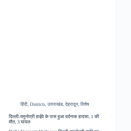
मौसम
रहेगा
साफ,
घने
कोहरे
से
उड़ानें
हुई
प्रभावित….
हिंदी
,
Districts
,
उत्तराखंड
,
देहरादून
,
विशेष
दिल्ली-यमुनोत्री हाईवे के पास हुआ दर्दनाक हादसा, 1 की
मौत, 3 घायल