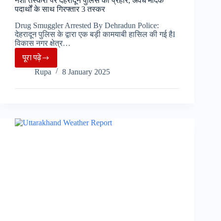
नशा तस्करी पर देहरादून पुलिस का प्रहार, अवैध मादक
पदार्थों के साथ गिरफ्तार 3 तस्कर
Drug Smuggler Arrested By Dehradun Police:
देहरादून पुलिस के द्वारा एक बड़ी कामयाबी हासिल की गई हैI
विकास नगर क्षेत्र…
पूरा पढ़े
नशा
Rupa
8 January 2025
तस्करी
पर
देहरादून
पुलिस
का
प्रहार,
अवैध
मादक
पदार्थों
के
साथ
गिरफ्तार