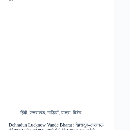
साहिब
में
जमी
3
फीट
बर्फ,
रुद्रप्रयाग
में
बर्फ
काटकर
बनाया
जा
रहा
रास्ता
हिंदी
,
उत्तराखंड
,
गाड़ियाँ
,
यात्रा
,
विशेष
Dehradun Lucknow Vande Bharat : देहरादून–लखनऊ