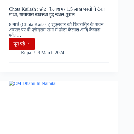
का
Chota Kailash : छोटा कैलाश पर 1.5 लाख भक्तों ने टेका
लेंगे
माथा, यातायात व्यवस्था हुई उथल-पुथल
जायेज़ा
8 मार्च (Chota Kailash) शुक्रवार को शिवरात्रि के पावन
अवसर पर पी प्रोग्राम सभा में छोटा कैलाश आदि कैलाश
पर्वत…
पूरा पढ़े
Chota
Rupa
9 March 2024
Kailash
:
छोटा
कैलाश
पर
1.5
लाख
भक्तों
ने
टेका
माथा,