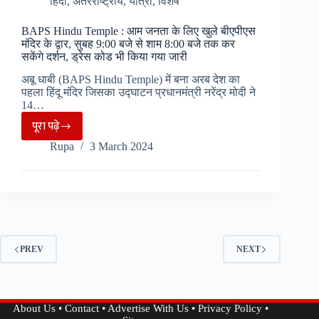
हिंदी
,
अंतरराष्ट्रीय
,
यात्रा
,
विशेष
BAPS Hindu Temple : आम जनता के लिए खुले बीएपीएस
मंदिर के द्वार, सुबह 9:00 बजे से शाम 8:00 बजे तक कर
सकेंगे दर्शन, ड्रेस कोड भी किया गया जारी
अबू धाबी (BAPS Hindu Temple) में बना अरब देश का
पहला हिंदू मंदिर जिसका उद्घाटन प्रधानमंत्री नरेंद्र मोदी ने
14…
पूरा पढ़े
BAPS
Rupa
3 March 2024
Hindu
Temple
:
आम
जनता
के
PREV
NEXT
लिए
खुले
बीएपीएस
About Us
•
Contact
•
Advertise With Us
•
Privacy Policy
•
मंदिर