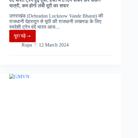
वंदे भारत ट्रेन हुई शुरू, हफ्ते में 6 दिन सफर कर सकेंगे
यात्री, कम होगा लंबी दूरी का सफर
उत्तराखंड (Dehradun Lucknow Vande Bharat) की
राजधानी देहरादून से यूपी की राजधानी लखनऊ के लिए
स्वदेशी ट्रेन वंदे भारत आज…
पूरा पढ़े
Dehradun
Rupa
12 March 2024
Lucknow
Vande
Bharat
:
देहरादून–
लखनऊ
वंदे
भारत
ट्रेन
हुई
शुरू,
हफ्ते