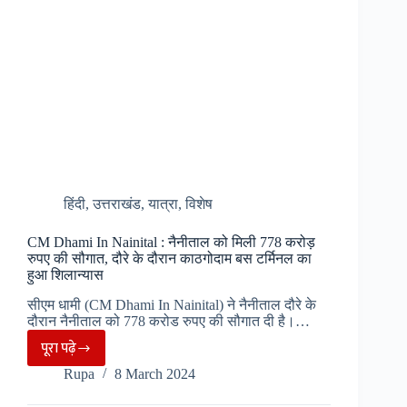
यातायात
व्यवस्था
हुई
उथल-
पुथल
हिंदी
,
उत्तराखंड
,
यात्रा
,
विशेष
CM Dhami In Nainital : नैनीताल को मिली 778 करोड़
रुपए की सौगात, दौरे के दौरान काठगोदाम बस टर्मिनल का
हुआ शिलान्यास
सीएम धामी (CM Dhami In Nainital) ने नैनीताल दौरे के
दौरान नैनीताल को 778 करोड रुपए की सौगात दी है।…
पूरा पढ़े
CM
Rupa
8 March 2024
Dhami
In