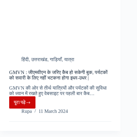
में
6
दिन
सफर
कर
सकेंगे
यात्री,
कम
हिंदी
,
उत्तराखंड
,
गाड़ियाँ
,
यात्रा
होगा
लंबी
GMVN : जीएमवीएन के जरिए कैब हो सकेगी बुक, पर्यटकों
दूरी
को सवारी के लिए नहीं भटकना होगा इधर-उधर |
का
GMVN की ओर से तीर्थ यात्रियों और पर्यटकों की सुविधा
सफर
को ध्यान में रखते हुए वेबसाइट पर पहली बार कैब…
पूरा पढ़े
GMVN
Rupa
11 March 2024
:
जीएमवीएन
के
जरिए