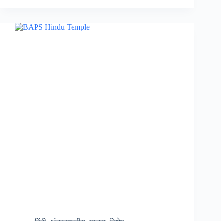
होली
के
त्यौहार
में
ट्रेनों
की
लंबी
वेटिंग,
50
से
100
तक पहुंची…….