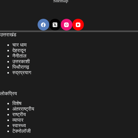
Sitemap
के
द्वार,
सुबह
9:00
बजे
उत्तराखंड
से
चार धाम
शाम
देहरादून
नैनीताल
8:00
उत्तरकाशी
बजे
पिथौरागढ़
रुद्रप्रयाग
तक
कर
सकेंगे
लोकप्रिय
दर्शन,
विशेष
ड्रेस
अंतरराष्ट्रीय
कोड
राष्ट्रीय
भी
व्यापार
स्वास्थ्य
किया
टेक्नोलॉजी
गया