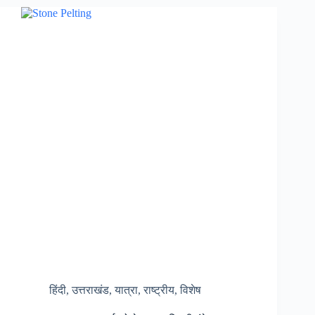
कैब
हो
सकेगी
बुक,
पर्यटकों
को
सवारी
के
लिए
नहीं
भटकना
होगा
इधर-
उधर
|
हिंदी
,
उत्तराखंड
,
यात्रा
,
राष्ट्रीय
,
विशेष