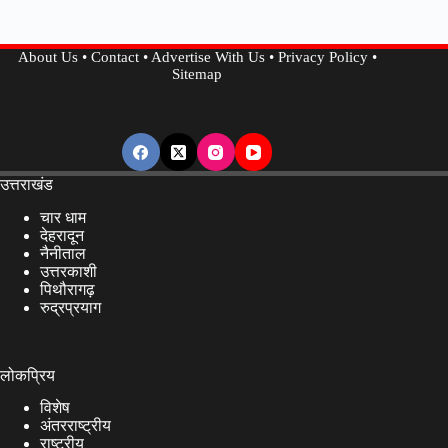
के
लिए
About Us
•
Contact
•
Advertise With Us
•
Privacy Policy
•
खुशखबरी,
Sitemap
आज
से
उठा
सकेंगे
हवाई
उत्तराखंड
सेवा
चार धाम
का
देहरादून
नैनीताल
आनंद,
उत्तरकाशी
7
पिथौरागढ़
रुद्रप्रयाग
सीटर
विमान
ने
लोकप्रिय
भरी
विशेष
उड़ान
अंतरराष्ट्रीय
|
राष्ट्रीय