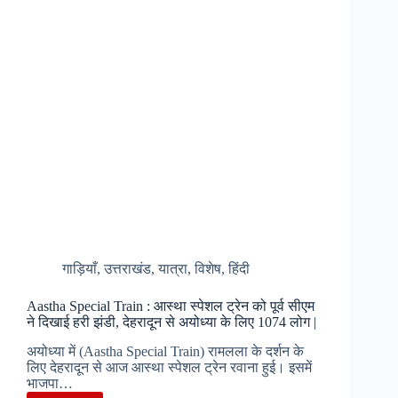
8
फीट
बर्फ
से
ढका
सिखों
का
तीर्थस्थल
हेमकुंड
साहिब
|
गाड़ियाँ
,
उत्तराखंड
,
यात्रा
,
विशेष
,
हिंदी
Aastha Special Train : आस्था स्पेशल ट्रेन को पूर्व सीएम
ने दिखाई हरी झंडी, देहरादून से अयोध्या के लिए 1074 लोग |
अयोध्या में (Aastha Special Train) रामलला के दर्शन के
लिए देहरादून से आज आस्था स्पेशल ट्रेन रवाना हुई। इसमें
भाजपा…