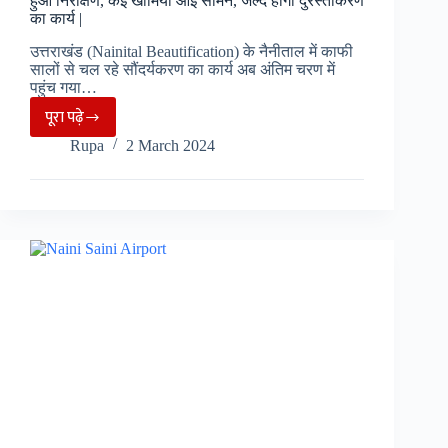
मार्च
हुआ निरीक्षण, कई खामियां आई सामने, जल्द होगा दुरस्तीकरण
का कार्य |
को
मनाई
उत्तराखंड (Nainital Beautification) के नैनीताल में काफी
सालों से चल रहे सौंदर्यकरण का कार्य अब अंतिम चरण में
जाएगी
पहुंच गया…
महाशिवरात्रि
पूरा पढ़े
|
Nainital
Rupa
2 March 2024
Beautification
:
नैनीताल
सौंदर्यकरण
को
लेकर
हुआ
निरीक्षण,
कई
खामियां
आई
सामने,