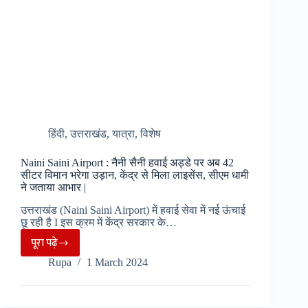
जल्द
होगा
दुरस्तीकरण
का
कार्य
|
हिंदी
,
उत्तराखंड
,
यात्रा
,
विशेष
Naini Saini Airport : नैनी सैनी हवाई अड्डे पर अब 42
सीटर विमान भरेगा उड़ान, केंद्र से मिला लाइसेंस, सीएम धामी
ने जताया आभार |
उत्तराखंड (Naini Saini Airport) में हवाई सेवा में नई ऊंचाई
छू रही है I इस क्रम में केंद्र सरकार के…
पूरा पढ़े
Naini
Rupa
1 March 2024
Saini
Airport
: