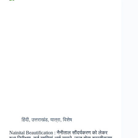
चलते
हरिद्वार
में
बड़ी
शिव
भक्तों
की
भीड़,
जिले
में
हो
रही
ट्रैफिक
की
समस्या
हिंदी
,
उत्तराखंड
,
यात्रा
,
विशेष
उत्पन्न,
8
Nainital Beautification : नैनीताल सौंदर्यकरण को लेकर