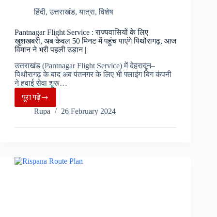
लिया
हिंदी
,
उत्तराखंड
,
यात्रा
,
विशेष
फैसला
|
Pantnagar Flight Service : राज्यवासियों के लिए
खुशखबरी, अब केवल 50 मिनट में पहुंच पाएंगे पिथौरागढ़, आज
विमान ने भरी पहली उड़ान |
उत्तराखंड (Pantnagar Flight Service) में देहरादून–
पिथौरागढ़ के बाद अब पंतनगर के लिए भी फ्लाइंग बिग कंपनी
ने हवाई सेवा शुरू…
पूरा पढ़े
Pantnagar
Rupa
26 February 2024
Flight
Service
:
राज्यवासियों
के
लिए
खुशखबरी,
अब
केवल