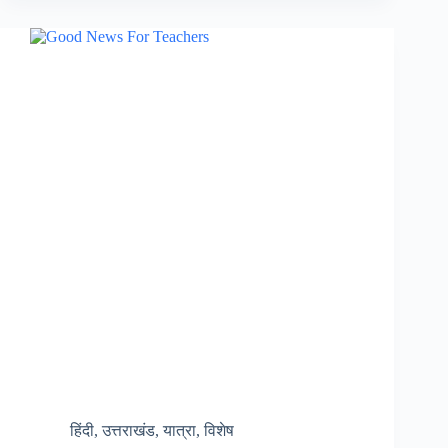
नैनी
सैनी
हवाई
अड्डे
पर
अब
42
सीटर
विमान
भरेगा
उड़ान,
केंद्र
से
मिला
लाइसेंस,
सीएम
धामी
हिंदी
,
उत्तराखंड
,
यात्रा
,
विशेष
ने