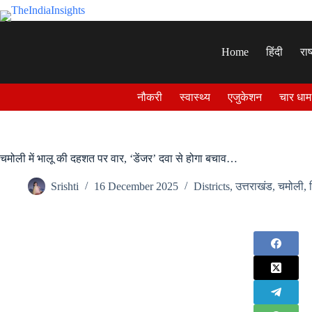
Skip
to
content
Home
हिंदी
राष
नौकरी
स्वास्थ्य
एजुकेशन
चार धाम
चमोली में भालू की दहशत पर वार, ‘डेंजर’ दवा से होगा बचाव…
Srishti
16 December 2025
Districts
,
उत्तराखंड
,
चमोली
,