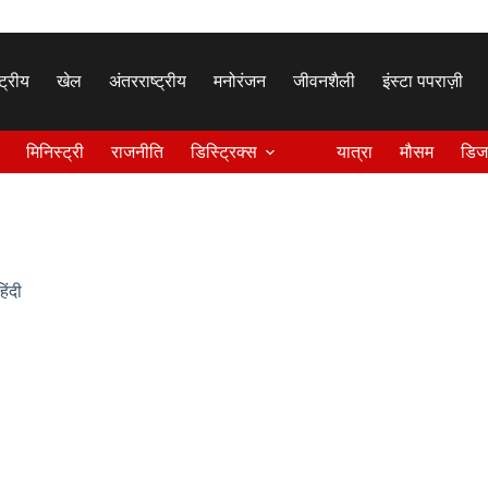
्ट्रीय
खेल
अंतरराष्ट्रीय
मनोरंजन
जीवनशैली
इंस्टा पपराज़ी
मिनिस्ट्री
राजनीति
डिस्ट्रिक्स
यात्रा
मौसम
डिज
हिंदी