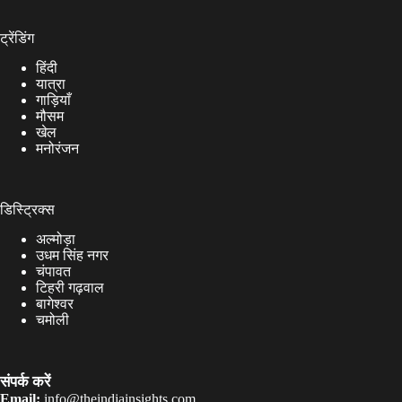
ट्रेंडिंग
हिंदी
यात्रा
गाड़ियाँ
मौसम
खेल
मनोरंजन
डिस्ट्रिक्स
अल्मोड़ा
उधम सिंह नगर
चंपावत
टिहरी गढ़वाल
बागेश्वर
चमोली
संपर्क करें
Email:
info@theindiainsights.com