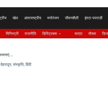
्ट्रीय
खेल
अंतरराष्ट्रीय
मनोरंजन
जीवनशैली
इंस्टा पपराज़ी
मिनिस्ट्री
राजनीति
डिस्ट्रिक्स
यात्रा
मौसम
डिज
ुभकामनाएं…
,
देहरादून
,
संस्कृति
,
हिंदी