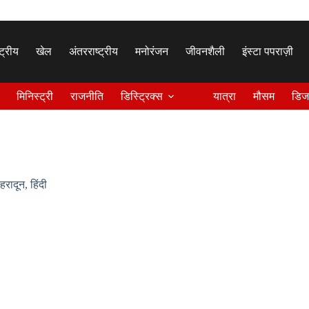
्ट्रीय
खेल
अंतरराष्ट्रीय
मनोरंजन
जीवनशैली
इंस्टा पपराज़ी
मिनिस्ट्री
राजनीति
डिस्ट्रिक्स
यात्रा
मौसम
डिज
ेहरादून
,
हिंदी