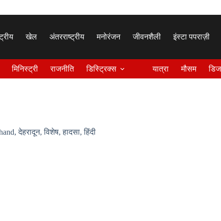
्ट्रीय
खेल
अंतरराष्ट्रीय
मनोरंजन
जीवनशैली
इंस्टा पपराज़ी
मिनिस्ट्री
राजनीति
डिस्ट्रिक्स
यात्रा
मौसम
डिज
khand
,
देहरादून
,
विशेष
,
हादसा
,
हिंदी