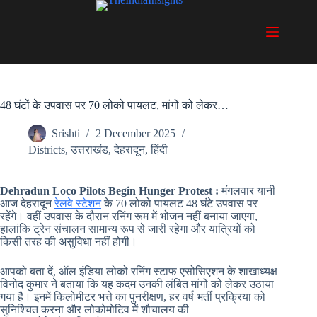
Skip
to
content
48 घंटों के उपवास पर 70 लोको पायलट, मांगों को लेकर…
Srishti
2 December 2025
Districts
,
उत्तराखंड
,
देहरादून
,
हिंदी
Dehradun Loco Pilots Begin Hunger Protest :
मंगलवार यानी
आज देहरादून
रेलवे स्टेशन
के 70 लोको पायलट 48 घंटे उपवास पर
रहेंगे। वहीं उपवास के दौरान रनिंग रूम में भोजन नहीं बनाया जाएगा,
हालांकि ट्रेन संचालन सामान्य रूप से जारी रहेगा और यात्रियों को
किसी तरह की असुविधा नहीं होगी।
आपको बता दें, ऑल इंडिया लोको रनिंग स्टाफ एसोसिएशन के शाखाध्यक्ष
विनोद कुमार ने बताया कि यह कदम उनकी लंबित मांगों को लेकर उठाया
गया है। इनमें किलोमीटर भत्ते का पुनरीक्षण, हर वर्ष भर्ती प्रक्रिया को
सुनिश्चित करना और लोकोमोटिव में शौचालय की