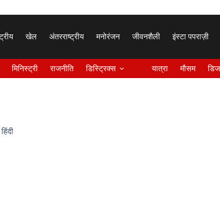
्ट्रीय
खेल
अंतरराष्ट्रीय
मनोरंजन
जीवनशैली
इंस्टा पपराज़ी
मिनिस्ट्री
राजनीति
डिस्ट्रिक्स
यात्रा
मौसम
डिज
,
हिंदी