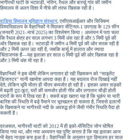
भागीरथी घाटी के भटवाड़ी, नतिन, रैथल और बारर्सू गांव की जमीन
हिमालय से अलग दिशा में नीचे की तरफ खिसक रही है।
वाडिया हिमालय भूविज्ञान संस्थान
, एसीएसआईआर और सिक्किम
विश्वविद्यालय के वैज्ञानिकों ने मिलकर सेंटिनल-1 उपग्रह के 129 सीन
(जनवरी 2021–मार्च 2025) का विश्लेषण किया। अध्ययन में पता चला
कि रैथल क्षेत्र हर साल लगभग 3 मिमी धंस रहा है और 5 मिमी पूर्व की
ओर खिसक रहा है। भटवाड़ी में जमीन 4 मिमी पूर्व की ओर सरक रही है
और 2 मिमी ऊपर उठ रही है, जबकि बार्सू में हालात और ज्यादा
चिंताजनक हैं—यह इलाका हर साल 6 मिमी पूर्व की ओर खिसक रहा है
और 3 मिमी धंस भी रहा है।
वैज्ञानिकों ने इस धीमी लेकिन लगातार हो रही खिसकन को “साइलेंट
डिजास्टर” यानी खामोश आपदा कहा है। यह बदलाव रोज दिखाई नहीं
देते, लेकिन भूमि भीतर ही भीतर कमजोर हो रही है। इसका असर सड़कों
में बढ़ती टूट-फूट, घरों की कमजोर होती नींव और लगातार चौड़ी होती
दरारों के रूप में दिख रहा है। सबसे बड़ा खतरा यह है कि भूकंप या भारी
बारिश की स्थिति में बड़े पैमाने पर भूस्खलन हो सकता है, जिससे ढलानों
के खिसकने या भागीरथी नदी के अवरुद्ध होने जैसी गंभीर स्थिति पैदा हो
सकती है।
दरअसल, भागीरथी घाटी को 2012 में ही इको-सेंसिटिव जोन घोषित
किया गया था, और नया अध्ययन यह पुष्टि करता है कि यह इलाका आज
भी बेहद नाजुक बना हुआ है। वैज्ञानिकों के अनुसार पूरा हिमालय हर साल