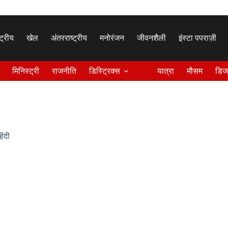
्ट्रीय
खेल
अंतरराष्ट्रीय
मनोरंजन
जीवनशैली
इंस्टा पपराज़ी
मिनिस्ट्री
राजनीति
डिस्ट्रिक्स
यात्रा
मौसम
डिज
िंदी