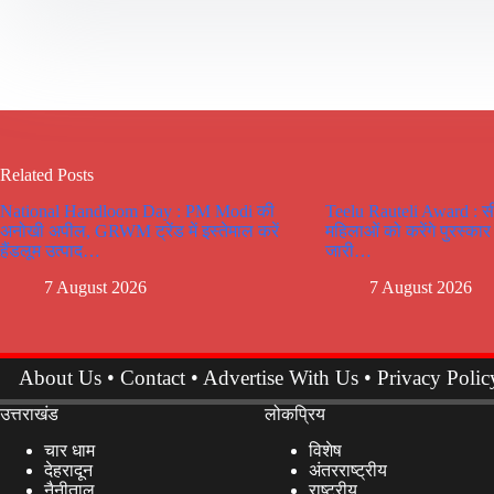
Related Posts
National Handloom Day : PM Modi की
Teelu Rauteli Award : स
अनोखी अपील, GRWM ट्रेंड में इस्तेमाल करें
महिलाओं को करेंगे पुरस्कार
हैंडलूम उत्पाद…
जारी…
7 August 2026
7 August 2026
About Us
•
Contact
•
Advertise With Us
•
Privacy Polic
उत्तराखंड
लोकप्रिय
चार धाम
विशेष
देहरादून
अंतरराष्ट्रीय
नैनीताल
राष्ट्रीय