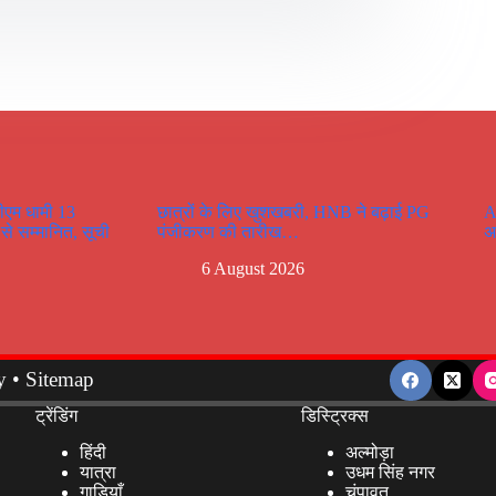
ीएम धामी 13
छात्रों के लिए खुशखबरी, HNB ने बढ़ाई PG
A
 से सम्मानित, सूची
पंजीकरण की तारीख…
अ
6 August 2026
y
•
Sitemap
ट्रेंडिंग
डिस्ट्रिक्स
हिंदी
अल्मोड़ा
यात्रा
उधम सिंह नगर
गाड़ियाँ
चंपावत