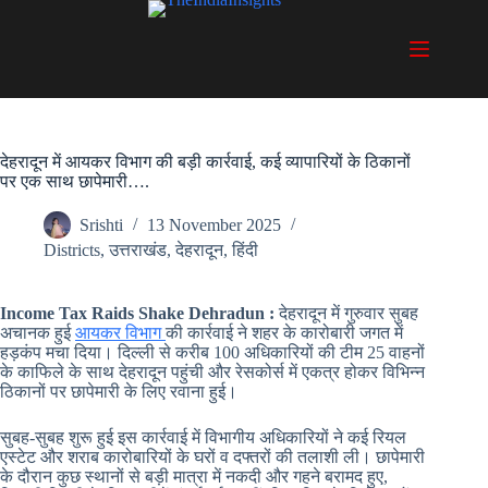
Skip
to
content
देहरादून में आयकर विभाग की बड़ी कार्रवाई, कई व्यापारियों के ठिकानों
पर एक साथ छापेमारी….
Srishti
13 November 2025
Districts
,
उत्तराखंड
,
देहरादून
,
हिंदी
Income Tax Raids Shake Dehradun :
देहरादून में गुरुवार सुबह
अचानक हुई
आयकर विभाग
की कार्रवाई ने शहर के कारोबारी जगत में
हड़कंप मचा दिया। दिल्ली से करीब 100 अधिकारियों की टीम 25 वाहनों
के काफिले के साथ देहरादून पहुंची और रेसकोर्स में एकत्र होकर विभिन्न
ठिकानों पर छापेमारी के लिए रवाना हुई।
सुबह-सुबह शुरू हुई इस कार्रवाई में विभागीय अधिकारियों ने कई रियल
एस्टेट और शराब कारोबारियों के घरों व दफ्तरों की तलाशी ली। छापेमारी
के दौरान कुछ स्थानों से बड़ी मात्रा में नकदी और गहने बरामद हुए,