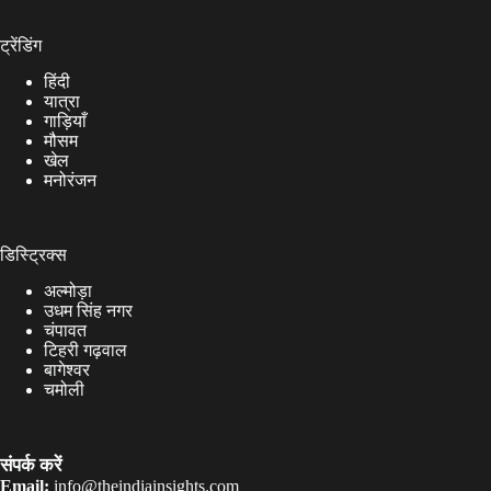
ट्रेंडिंग
हिंदी
यात्रा
गाड़ियाँ
मौसम
खेल
मनोरंजन
डिस्ट्रिक्स
अल्मोड़ा
उधम सिंह नगर
चंपावत
टिहरी गढ़वाल
बागेश्वर
चमोली
संपर्क करें
Email:
info@theindiainsights.com