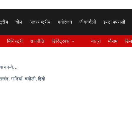
्ट्रीय
खेल
अंतरराष्ट्रीय
मनोरंजन
जीवनशैली
इंस्टा पपराज़ी
मिनिस्ट्री
राजनीति
डिस्ट्रिक्स
यात्रा
मौसम
डिज
ेगा वन-वे…
राखंड
,
गाड़ियाँ
,
चमोली
,
हिंदी