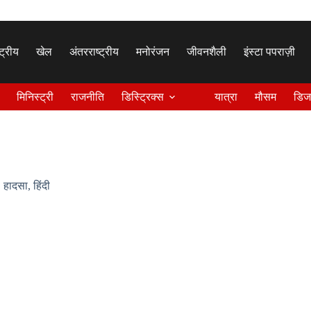
्ट्रीय
खेल
अंतरराष्ट्रीय
मनोरंजन
जीवनशैली
इंस्टा पपराज़ी
मिनिस्ट्री
राजनीति
डिस्ट्रिक्स
यात्रा
मौसम
डिज
,
हादसा
,
हिंदी