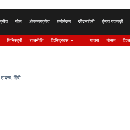
्ट्रीय
खेल
अंतरराष्ट्रीय
मनोरंजन
जीवनशैली
इंस्टा पपराज़ी
मिनिस्ट्री
राजनीति
डिस्ट्रिक्स
यात्रा
मौसम
डिज
,
हादसा
,
हिंदी