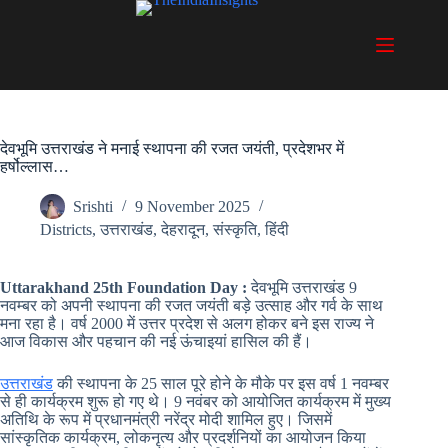
Skip
to
content
देवभूमि उत्तराखंड ने मनाई स्थापना की रजत जयंती, प्रदेशभर में
हर्षोल्लास…
Srishti
9 November 2025
Districts
,
उत्तराखंड
,
देहरादून
,
संस्कृति
,
हिंदी
Uttarakhand 25th Foundation Day :
देवभूमि उत्तराखंड 9
नवम्बर को अपनी स्थापना की रजत जयंती बड़े उत्साह और गर्व के साथ
मना रहा है। वर्ष 2000 में उत्तर प्रदेश से अलग होकर बने इस राज्य ने
आज विकास और पहचान की नई ऊंचाइयां हासिल की हैं।
उत्तराखंड
की स्थापना के 25 साल पूरे होने के मौके पर इस वर्ष 1 नवम्बर
से ही कार्यक्रम शुरू हो गए थे। 9 नवंबर को आयोजित कार्यक्रम में मुख्य
अतिथि के रूप में प्रधानमंत्री नरेंद्र मोदी शामिल हुए। जिसमें
सांस्कृतिक कार्यक्रम, लोकनृत्य और प्रदर्शनियों का आयोजन किया