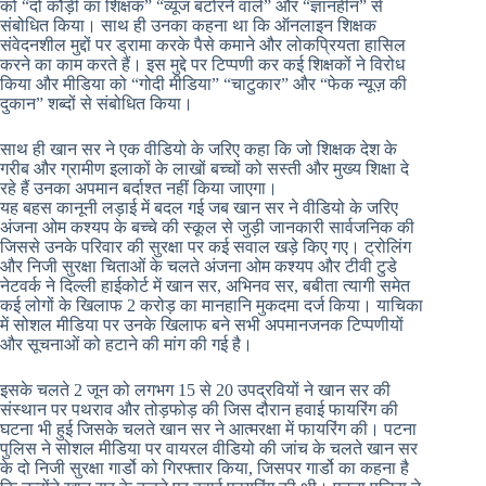
को “दो कौड़ी का शिक्षक” “व्यूज बटोरने वाले” और “ज्ञानहीन” से
संबोधित किया। साथ ही उनका कहना था कि ऑनलाइन शिक्षक
संवेदनशील मुद्दों पर ड्रामा करके पैसे कमाने और लोकप्रियता हासिल
करने का काम करते हैं। इस मुद्दे पर टिप्पणी कर कई शिक्षकों ने विरोध
किया और मीडिया को “गोदी मीडिया” “चाटुकार” और “फेक न्यूज़ की
दुकान” शब्दों से संबोधित किया।
साथ ही खान सर ने एक वीडियो के जरिए कहा कि जो शिक्षक देश के
गरीब और ग्रामीण इलाकों के लाखों बच्चों को सस्ती और मुख्य शिक्षा दे
रहे हैं उनका अपमान बर्दाश्त नहीं किया जाएगा।
यह बहस कानूनी लड़ाई में बदल गई जब खान सर ने वीडियो के जरिए
अंजना ओम कश्यप के बच्चे की स्कूल से जुड़ी जानकारी सार्वजनिक की
जिससे उनके परिवार की सुरक्षा पर कई सवाल खड़े किए गए। ट्रोलिंग
और निजी सुरक्षा चिताओं के चलते अंजना ओम कश्यप और टीवी टुडे
नेटवर्क ने दिल्ली हाईकोर्ट में खान सर, अभिनव सर, बबीता त्यागी समेत
कई लोगों के खिलाफ 2 करोड़ का मानहानि मुकदमा दर्ज किया। याचिका
में सोशल मीडिया पर उनके खिलाफ बने सभी अपमानजनक टिप्पणीयों
और सूचनाओं को हटाने की मांग की गई है।
इसके चलते 2 जून को लगभग 15 से 20 उपद्रवियों ने खान सर की
संस्थान पर पथराव और तोड़फोड़ की जिस दौरान हवाई फायरिंग की
घटना भी हुई जिसके चलते खान सर ने आत्मरक्षा में फायरिंग की। पटना
पुलिस ने सोशल मीडिया पर वायरल वीडियो की जांच के चलते खान सर
के दो निजी सुरक्षा गार्डो को गिरफ्तार किया, जिसपर गार्डो का कहना है