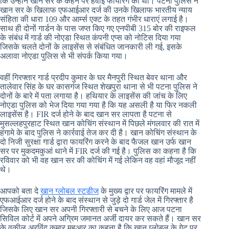
कि उन्होंने खान सर के कहने पर हवाई फायरिंग की थी। पटना पुलिस ने
खान सर के खिलाफ एफआईआर दर्ज की उनके खिलाफ भारतीय न्याय
संहिता की धारा 109 और आर्म्स एक्ट के तहत गंभीर धाराएं लगाई है।
साथ ही दोनों गार्डन के पास जप्त किए गए एनपीबी 315 बोर की राइफल
के संबंध में गार्ड की नोएडा स्थित कंपनी एप्स को नोटिस दिया गया
जिसके चलते दोनों के लाइसेंस से संबंधित जानकारी ली गई, इसके
अलावा नोएडा पुलिस से भी संपर्क किया गया।
वहीं गिरफ्तार गार्ड प्रदीप कुमार के घर मैनपुरी स्थित बेवर थाना और
तालेवार सिंह के घर कासगंज स्थित शेखपुरा थाना से भी पटना पुलिस ने
दोनों के बारे में पता लगाया है। हथियार के लाइसेंस की जांच के लिए
नोएडा पुलिस को भेज दिया गया गया है कि यह असली है या फिर नकली
लाइसेंस है। FIR दर्ज होने के बाद खान सर लापता है पटना से
मुसल्लहपुरहाट स्थित खान कोचिंग संस्थान में पिछले मंगलवार की रात में
हंगामे के बाद पुलिस ने कार्रवाई तेज कर दी है। खान कोचिंग संस्थान के
दो निजी सुरक्षा गार्ड द्वारा फायरिंग करने के बाद फैजल खान उर्फ खान
सर पर मुकदमकुआं थाने में FIR दर्ज की गई है। पुलिस का कहना है कि
रविवार को भी वह खान सर की कोचिंग में गई लेकिन वह वहां मौजूद नहीं
थे।
आपको बता दे
खान ग्लोबल स्टडीज
के मुख्य द्वार पर फायरिंग मामले में
एफआईआर दर्ज होने के बाद संस्थान से जुड़े दो गार्ड जेल में गिरफ्तार है
जिसके लिए खान सर अपनी गिरफ्तारी से बचने के लिए आज पटना
सिविल कोर्ट में अपने अग्रिम जमानत अर्जी दायर कर सकते हैं। खान सर
के वकील अरविंद कुमार महुआर का कहना है कि खान ग्लोबल के गेट पर