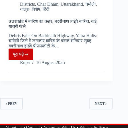
Districts
,
Char Dham
,
Uttarakhand
,
चमोली
,
यात्रा
,
विशेष
,
हिंदी
उत्तराखंड में बारिश का कहर, बदरीनाथ हाईवे बाधित, कई
यात्री फंसे
Debris Falls On Badrinath Highway, Yatra Halts:
चमोली जिले में लगातार बारिश के चलते शनिवार सुबह
बदरीनाथ हाईवे पीपलकोटी के…
पूरा पढ़े
उत्तराखंड
Rupa
16 August 2025
में
बारिश
का
कहर,
बदरीनाथ
हाईवे
PREV
NEXT
बाधित,
कई
यात्री
About Us
•
Contact
•
Advertise With Us
•
Privacy Policy
•