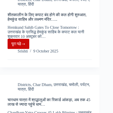
यात्रा
,
हिंदी
भक्तों
की
शीतकालीन के लिए कपाट बंद होने की कल होगी शुरुआत,
आस्था
हेमकुंड साहिब और लक्ष्मण मंदिर…..
ने
Hemkund Sahib Gates To Close Tomorrow :
तोड़ी
उत्तराखंड के प्रसिद्ध हेमकुंड साहिब के कपाट कल यानी
हर
शुक्रवार 10 अक्टूबर को…
बाधा…
पूरा पढ़े
शीतकालीन
Srishti
9 October 2025
के
लिए
कपाट
बंद
होने
की
Districts
,
Char Dham
,
उत्तराखंड
,
चमोली
,
पर्यटन
,
यात्रा
,
हिंदी
कल
होगी
चारधाम यात्रा में श्रद्धालुओं का रिकार्ड आंकड़ा, अब तक 45
शुरुआत,
लाख से ज्यादा पहुंचे धाम…
हेमकुंड
Chardham Yatra Crosses 45 Lakh Pilgrims : उत्तराखंड