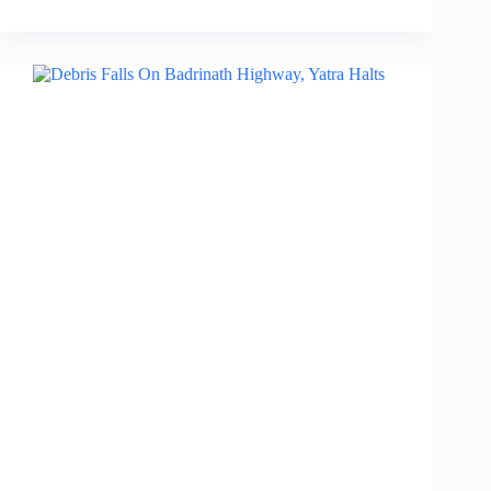
फिर
दिखा
मानसून
का
असर,
हेमकुंड
साहिब
के
साथ
चारधाम
यात्रा
5
सितंबर
तक
स्थगित…