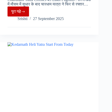
साहिब
में मौसम में सुधार के बाद चारधाम यात्रा ने फिर से रफ्तार…
और
पूरा पढ़े
चारधाम
लक्ष्मण
Srishti
27 September 2025
यात्रा
मंदिर…..
में
श्रद्धालुओं
का
रिकार्ड
आंकड़ा,
अब
तक
45
लाख
से
ज्यादा
पहुंचे
धाम…