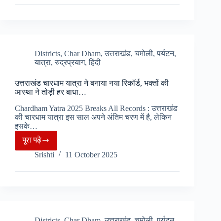
मंदिर
को
मिला
10
करोड़
Districts
,
Char Dham
,
उत्तराखंड
,
चमोली
,
पर्यटन
,
यात्रा
,
रुद्रप्रयाग
,
हिंदी
का
दान,
उत्तराखंड चारधाम यात्रा ने बनाया नया रिकॉर्ड, भक्तों की
मुकेश
आस्था ने तोड़ी हर बाधा…
अंबानी
Chardham Yatra 2025 Breaks All Records : उत्तराखंड
ने
की चारधाम यात्रा इस साल अपने अंतिम चरण में है, लेकिन
किए
इसके…
दर्शन
पूरा पढ़े
उत्तराखंड
Srishti
11 October 2025
चारधाम
यात्रा
ने
बनाया
नया
रिकॉर्ड,
Districts
,
Char Dham
,
उत्तराखंड
,
चमोली
,
पर्यटन
,