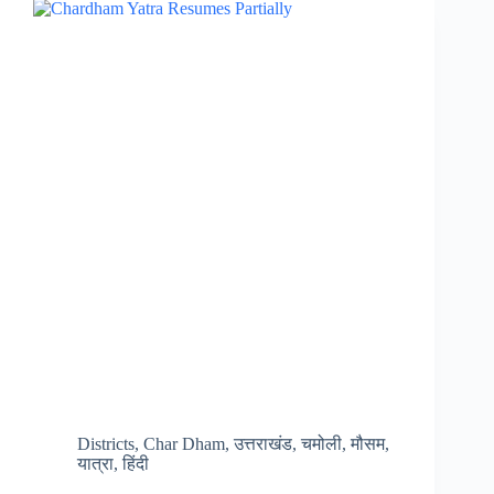
खबर,
जेब
पर
असर
डालेगी
हेली
सेवा…
Districts
,
Char Dham
,
उत्तराखंड
,
चमोली
,
मौसम
,
यात्रा
,
हिंदी