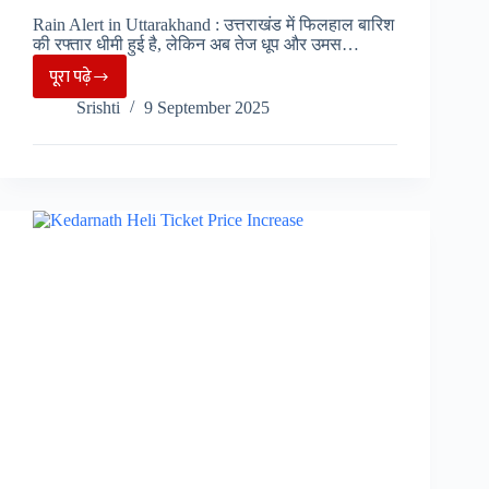
Rain Alert in Uttarakhand : उत्तराखंड में फिलहाल बारिश
की रफ्तार धीमी हुई है, लेकिन अब तेज धूप और उमस…
पूरा पढ़े
उत्तराखंड
Srishti
9 September 2025
में
लगातार
करवट
ले
रहा
मौसम,
धूप,
उमस
और
बारिश
से…